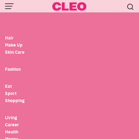
Love
Skip
Men
to
content
ชาเขียวเชียงใหม่
Hair
Make Up
Skin Care
Fashion
Eat
Sport
Shopping
Eat
รวมคาเฟ่ชาดีงาม ที่เชียงใหม่ สวรรค์ของคนรักชา
Living
ล่าสุดปี 2022
Career
Health
Money