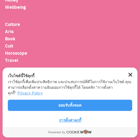
Wellbeing
Culture
Arts
Book
Cult
Search
Horoscope
for:
Travel
เว็บไซต์นี้ใช้คุกกี้
Entertainment
เราใช้คุกกี้เพื่อเพิ่มประสิทธิภาพ และประสบการณ์ที่ดีในการใช้งานเว็บไซต์ คุณ
Celebrity
สามารถเลือกตั้งค่าความยินยอมการใช้คุกกี้ได้ โดยคลิก "การตั้งค่า
Movies
คุกกี้"
Privacy Policy
Musics
Series
ยอมรับทั้งหมด
การตั้งค่าคุกกี้
© 2021
CLEOTHAILAND.COM
. ALL RIGHTS RESERVED.