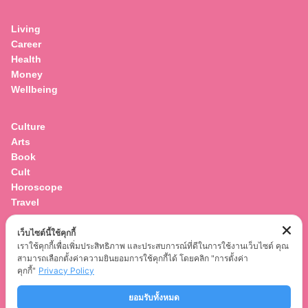
for:
Living
Career
Health
Money
Wellbeing
Culture
Arts
Book
Cult
Horoscope
Travel
เว็บไซต์นี้ใช้คุกกี้
Entertainment
เราใช้คุกกี้เพื่อเพิ่มประสิทธิภาพ และประสบการณ์ที่ดีในการใช้งานเว็บไซต์ คุณ
Celebrity
สามารถเลือกตั้งค่าความยินยอมการใช้คุกกี้ได้ โดยคลิก "การตั้งค่า
Movies
คุกกี้"
Privacy Policy
Musics
ยอมรับทั้งหมด
Series