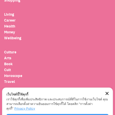
Shopping
for:
Living
Career
Health
Money
Wellbeing
Culture
Arts
Book
Cult
Horoscope
Travel
เว็บไซต์นี้ใช้คุกกี้
Entertainment
เราใช้คุกกี้เพื่อเพิ่มประสิทธิภาพ และประสบการณ์ที่ดีในการใช้งานเว็บไซต์ คุณ
Celebrity
สามารถเลือกตั้งค่าความยินยอมการใช้คุกกี้ได้ โดยคลิก "การตั้งค่า
Movies
คุกกี้"
Privacy Policy
Musics