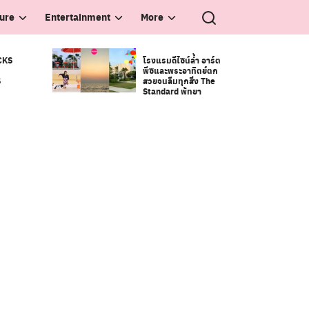
ture
Entertainment
More
CKS
โรงแรมดีไซน์ล้ำ อาร์ต
พีซและพระอาทิตย์ตก
S
สวยจนลืมทุกสิ่ง The
Standard พัทยา