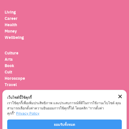
for:
Living
Career
Health
Money
Wellbeing
Culture
Arts
Book
Cult
Horoscope
Travel
เว็บไซต์นี้ใช้คุกกี้
Entertainment
เราใช้คุกกี้เพื่อเพิ่มประสิทธิภาพ และประสบการณ์ที่ดีในการใช้งานเว็บไซต์ คุณ
Celebrity
สามารถเลือกตั้งค่าความยินยอมการใช้คุกกี้ได้ โดยคลิก "การตั้งค่า
Movies
คุกกี้"
Privacy Policy
Musics
Series
ยอมรับทั้งหมด