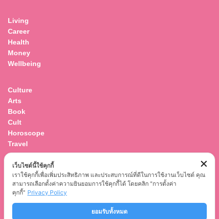
for:
Living
Career
Health
Money
Wellbeing
Culture
Arts
Book
Cult
Horoscope
Travel
เว็บไซต์นี้ใช้คุกกี้
Entertainment
เราใช้คุกกี้เพื่อเพิ่มประสิทธิภาพ และประสบการณ์ที่ดีในการใช้งานเว็บไซต์ คุณ
Celebrity
สามารถเลือกตั้งค่าความยินยอมการใช้คุกกี้ได้ โดยคลิก "การตั้งค่า
Movies
คุกกี้"
Privacy Policy
Musics
ยอมรับทั้งหมด
Series