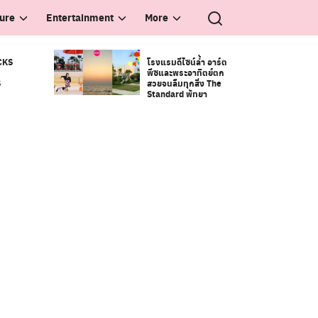
ture
Entertainment
More
CKS
โรงแรมดีไซน์ล้ำ อาร์ต
พีซและพระอาทิตย์ตก
S
สวยจนลืมทุกสิ่ง The
Standard พัทยา