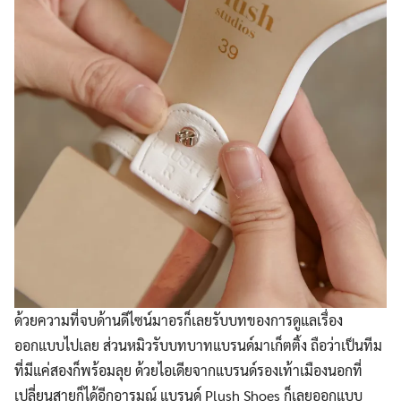
ด้วยความที่จบด้านดีไซน์มาอรก็เลยรับบทของการดูแลเรื่อง
ออกแบบไปเลย ส่วนหมิวรับบทบาทแบรนด์มาเก็ตติ้ง ถือว่าเป็นทีม
ที่มีแค่สองก็พร้อมลุย ด้วยไอเดียจากแบรนด์รองเท้าเมืองนอกที่
เปลี่ยนสายก็ได้อีกอารมณ์ แบรนด์ Plush Shoes ก็เลยออกแบบ