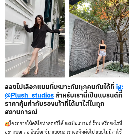
ลองไปเลือกแบบที่เหมาะกับทุกคนกันได้ที่
ig:
@Plush_studios
สำหรับเรานี่เป็นแบรนด์ที่
ราคาคุ้มค่ากับรองเท้าที่ได้มาใส่ในทุก
สถานการณ์
ใครอยากให้คลีโอทำสตอรี่ให้ จะเป็นแบรนด์ ร้าน หรืออะไรที่
อยากบอกต่อ อินบ็อกซ์มาเลยนะ เราจะติดต่อไป และไม่มีค่าใช้