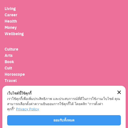
Living
Career
Health
Money
Wellbeing
Culture
Arts
Book
,
Lifestyle
Fashion
Cult
Horoscope
เติมแพชชั่นให้เป็นสาวทำงานเรียบหรูดูดี เอาชนะ
Travel
ทุกสิ่งตั้งแต่ออกจากบ้าน!
เว็บไซต์นี้ใช้คุกกี้
Entertainment
เราใช้คุกกี้เพื่อเพิ่มประสิทธิภาพ และประสบการณ์ที่ดีในการใช้งานเว็บไซต์ คุณ
Celebrity
สามารถเลือกตั้งค่าความยินยอมการใช้คุกกี้ได้ โดยคลิก "การตั้งค่า
More
Movies
คุกกี้"
Privacy Policy
Musics
ยอมรับทั้งหมด
Series
[ajax_load_more posts_per_page='6']