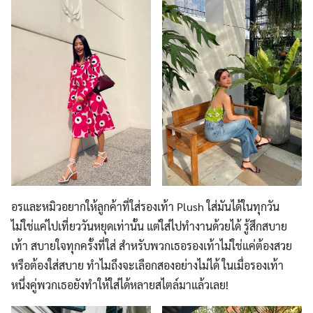
Search
for:
อรและหมิวอยากให้ลูกค้าที่ใส่รองเท้า Plush ใส่มันได้ในทุกวัน
ไม่ใช่แค่ไปเที่ยววันหยุดเท่านั้น แต่ใส่ไปทำงานด้วยได้ รู้สึกสบาย
เท้า สบายใจทุกครั้งที่ใส่ สำหรับพวกเธอรองเท้าไม่ใช่แค่ต้องสวย
หรือต้องใส่สบาย ทำไมถึงจะเลือกสองอย่างไม่ได้ ในเมื่อรองเท้า
หนึ่งคู่พวกเธอยังทำให้ใส่ได้หลายสไตล์มาแล้วเลย!