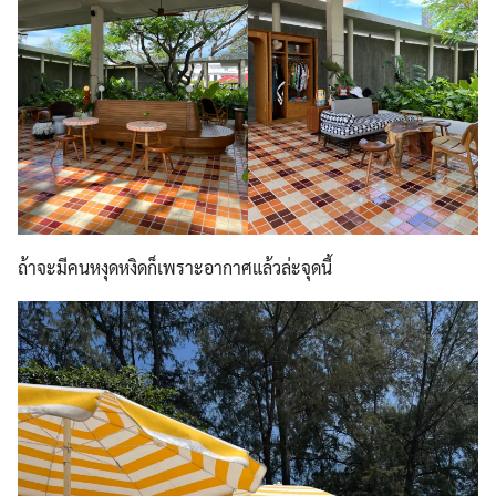
ถ้าจะมีคนหงุดหงิดก็เพราะอากาศแล้วล่ะจุดนี้