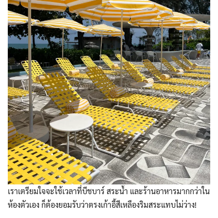
เราเตรียมใจจะใช้เวลาที่บีชบาร์ สระน้ำ และร้านอาหารมากกว่าใน
ห้องตัวเอง ก็ต้องยอมรับว่าตรงเก้าอี้สีเหลืองริมสระแทบไม่ว่าง!