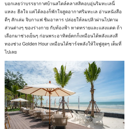
บอกเลยว่าบรรยากาศบ้านสไตล์คลาสสิคอบอุ่นริมทะเลนี่
แหละ ฮีลใจ แค่ได้ลองก็พักใจสูดอากาศริมทะเล อ่านหนังสือ
ดีๆ สักเล่ม จิบกาแฟ ชิมอาหาร ปล่อยให้ลมปลิวผ่านไปตาม
ส่วนต่างๆ ของร่างกาย กับท้องฟ้า หาดทรายและแสงแดด ถ้า
เลือกมาช่วงเย็นๆ ก่อนพระอาทิตย์ตกก็เหมือนได้พลังแสงสี
ทองช่วง Golden Hour เหมือนได้ชาร์จพลังให้ใจฟูสุดๆ เต็มที่
ไปเลย
Search
for: