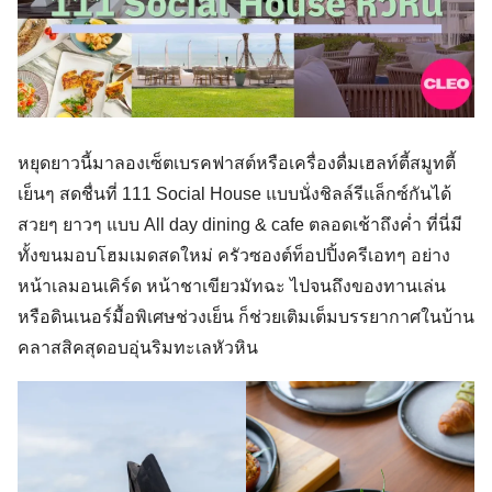
หยุดยาวนี้มาลองเซ็ตเบรคฟาสต์หรือเครื่องดื่มเฮลท์ตี้สมูทตี้
เย็นๆ สดชื่นที่ 111 Social House แบบนั่งชิลล์รีแล็กซ์กันได้
สวยๆ ยาวๆ แบบ All day dining & cafe ตลอดเช้าถึงค่ำ ที่นี่มี
ทั้งขนมอบโฮมเมดสดใหม่ ครัวซองต์ท็อปปิ้งครีเอทๆ อย่าง
หน้าเลมอนเคิร์ด หน้าชาเขียวมัทฉะ ไปจนถึงของทานเล่น
หรือดินเนอร์มื้อพิเศษช่วงเย็น ก็ช่วยเติมเต็มบรรยากาศในบ้าน
คลาสสิคสุดอบอุ่นริมทะเลหัวหิน