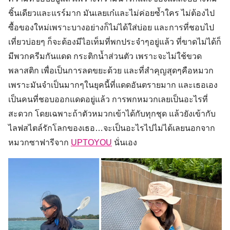
ชิ้นเดียวและแรร์มาก มันเลยเก๋และไม่ค่อยซ้ำใคร ไม่ต้องไป
ซื้อของใหม่เพราะบางอย่างก็ไม่ได้ใส่บ่อย และการที่ชอบไป
เที่ยวบ่อยๆ ก็จะต้องมีไอเท็มที่พกประจำๆอยู่แล้ว ที่ขาดไม่ได้ก็
มีพวกครีมกันแดด กระติกน้ำส่วนตัว เพราะจะไม่ใช้ขวด
พลาสติก เพื่อเป็นการลดขยะด้วย และที่สำคุญสุดๆคือหมวก
เพราะมันจำเป็นมากๆในยุคนี้ที่แดดอันตรายมาก และเธอเอง
เป็นคนที่ชอบออกแดดอยู่แล้ว การพกหมวกเลยเป็นอะไรที่
สะดวก โดยเฉพาะถ้าตัวหมวกเข้าได้กับทุกชุด แล้วยังเข้ากับ
ไลฟสไตล์รักโลกของเธอ…จะเป็นอะไรไปไม่ได้เลยนอกจาก
หมวกซาฟารีจาก
UPTOYOU
นั่นเอง