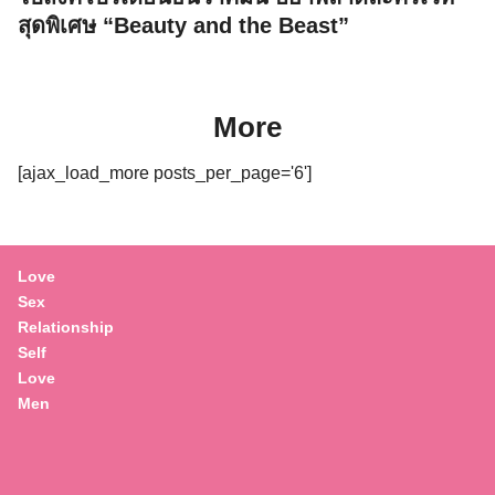
สุดพิเศษ “Beauty and the Beast”
More
[ajax_load_more posts_per_page='6']
Love
Sex
Relationship
Self
Love
Men