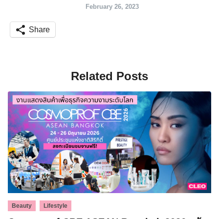
February 26, 2023
Share
Search
for:
Related Posts
,
Beauty
Lifestyle