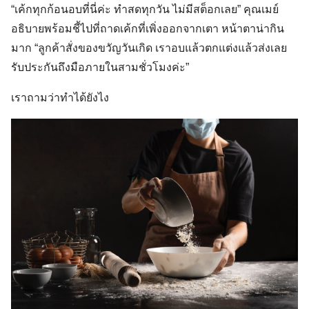
“เค้กทุกก้อนอบที่นี่ค่ะ ทำสดทุกวัน ไม่มีสต็อกเลย” คุณเมย์
อธิบายพร้อมชี้ไปที่ถาดเค้กที่เพิ่งออกจากเตา หน้าตาน่ากิน
มาก “ลูกค้าสั่งของขวัญวันเกิด เราอบแล้วตกแต่งแล้วส่งเลย
รับประกันถึงมือภายในสามชั่วโมงค่ะ”
เราถามว่าทำได้ยังไง