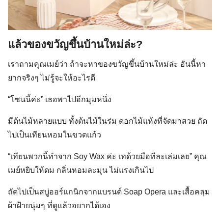
แล้วของขวัญขึ้นบ้านใหม่ล่ะ?
เราถามคุณเมย์ว่า ถ้าจะหาของขวัญขึ้นบ้านใหม่ล่ะ อันนี้หา
ยากจริงๆ ไม่รู้จะให้อะไรดี
“โซนนี้ค่ะ” เธอพาไปอีกมุมหนึ่ง
มีต้นไม้หลายแบบ ทั้งต้นไม้ในร่ม ดอกไม้แห้งที่จัดมาสวย ถัด
ไปเป็นเทียนหอมในขวดแก้ว
“เทียนพวกนี้ทำจาก Soy Wax ค่ะ เทด้วยมือทีละเล่มเลย” คุณ
เมย์หยิบให้ดม กลิ่นหอมละมุน ไม่แรงเกินไป
ถัดไปเป็นสบู่ออร์แกนิกจากแบรนด์ Soap Opera และเสื้อคลุม
ผ้าฝ้ายนุ่มๆ ที่ดูแล้วอยากได้เอง