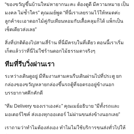
“ของขวัญขึ้นบ้านใหม่หายากนะคะ ต้องดูดี มีความหมาย เป็น
มงคล ไม่ซ้ำใคร” คุณเมย์พูด “ที่นี่เราเลยรวมไว้ให้หมดค่ะ
ลูกค้าจะเอาดอกไม้คู่กับเทียนหอมกับเสื้อคลุมก็ได้ แพ็กเป็น
เซ็ตเดียวส่งเลย”
สิ่งที่ปกติต้องไปสามสี่ร้าน ที่นี่มีครบในที่เดียว ตอนนี้เราเริ่ม
เก็ตแล้วว่าที่นี่ไม่ใช่ร้านดอกไม้ธรรมดาจริงๆ
ทีมที่รีบวิ่งผ่านเรา
ระหว่างเดินดูอยู่ มีทีมงานสามคนรีบเดินผ่านไปที่ประตู ยก
กล่องของขวัญหลายกล่องขึ้นรถตู้ที่จอดรออยู่ข้างนอก
บรรยากาศคึกคักดี
“ทีม Delivery ของเราเองค่ะ” คุณเมย์อธิบาย “มีทั้งรถและ
มอเตอร์ไซค์ ส่งเองทุกออเดอร์ ไม่ผ่านขนส่งข้างนอกเลย”
เราถามว่าทำไมต้องส่งเอง ทำไมไม่ใช้บริการขนส่งทั่วไปให้