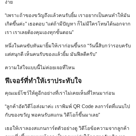
ง่าย
“เพราะถ้าของขวัญถึงแล้วคนรับยิ้ม เราอยากเป็นคนทำให้มัน
เกิดขึ้นค่ะ” เธอตอบ “แต่ถ้ามีปัญหา ก็ไม่มีใครโทษได้นอกจาก
เรา เราเลยต้องคุมเองทุกขั้นตอน”
หนึ่งในคนขับหันมายิ้มให้เราก่อนขึ้นรถ “วันนี้สิบกว่ารอบครับ
แต่สนุกดี เห็นคนรับของแล้วยิ้ม มันฟีลดีครับ”
ความใส่ใจแบบนี้ไม่ค่อยเจอที่ไหน
ฟีเจอร์ที่ทำให้เราประทับใจ
คุณเมย์โชว์ให้ดูอีกอย่างที่เราไม่เคยเห็นที่ไหนมาก่อน
“ลูกค้าอัดวิดีโอส่งมาค่ะ เราพิมพ์ QR Code ลงการ์ดที่แนบไป
กับของขวัญ พอคนรับสแกน วิดีโอก็ขึ้นมาเลย”
เธอให้เราลองสแกนการ์ดตัวอย่างดู วิดีโอข้อความจากลูกค้า