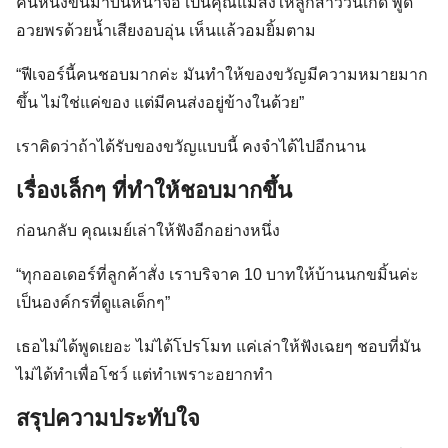
คนหนึ่งขึ้นมาบนหน้าจอ เป็นคุณแม่ส่งให้ลูกสาววันเกิด พูด
อวยพรด้วยน้ำเสียงอบอุ่น เห็นแล้วอมยิ้มตาม
“ฟีเจอร์นี้คนชอบมากค่ะ มันทำให้ของขวัญมีความหมายมาก
ขึ้น ไม่ใช่แค่ของ แต่มีคนส่งอยู่ข้างในด้วย”
เราคิดว่าถ้าได้รับของขวัญแบบนี้ คงจำได้ไปอีกนาน
เรื่องเล็กๆ ที่ทำให้ชอบมากขึ้น
Search
for:
ก่อนกลับ คุณเมย์เล่าให้ฟังอีกอย่างหนึ่ง
“ทุกออเดอร์ที่ลูกค้าสั่ง เราบริจาค 10 บาทให้บ้านนกขมิ้นค่ะ
เป็นองค์กรที่ดูแลเด็กๆ”
เธอไม่ได้พูดเยอะ ไม่ได้โปรโมท แค่เล่าให้ฟังเฉยๆ ชอบที่มัน
ไม่ได้ทำเพื่อโชว์ แต่ทำเพราะอยากทำ
สรุปความประทับใจ