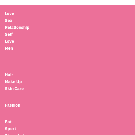
Love
Sex
Relationship
Self
Love
Men
Hair
Make Up
Skin Care
Fashion
Eat
Sport
Search