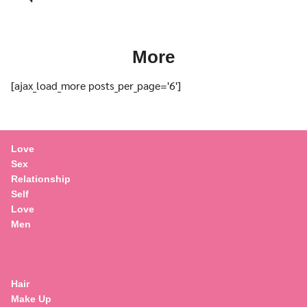
More
[ajax_load_more posts_per_page='6']
Love
Sex
Relationship
Self
Love
Men
Hair
Make Up