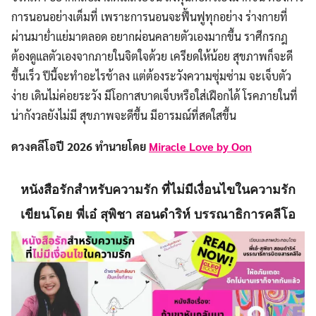
การนอนอย่างเต็มที่ เพราะการนอนจะฟื้นฟูทุกอย่าง ร่างกายที่
ผ่านมาย่ำแย่มาตลอด อยากผ่อนคลายตัวเองมากขึ้น ราศีกรกฎ
ต้องดูแลตัวเองจากภายในจิตใจด้วย เครียดให้น้อย สุขภาพก็จะดี
ขึ้นเร็ว ปีนี้จะทำอะไรช้าลง แต่ต้องระวังความซุ่มซ่าม จะเจ็บตัว
ง่าย เดินไม่ค่อยระวัง มีโอกาสบาดเจ็บหรือใส่เฝือกได้ โรคภายในที่
น่ากังวลยังไม่มี สุขภาพจะดีขึ้น มีอารมณ์ที่สดใสขึ้น
ดวงคลีโอปี 2026 ทำนายโดย
Miracle Love by Oon
หนังสือรักสำหรับความรัก ที่ไม่มีเงื่อนไขในความรัก
เขียนโดย พี่เอ๋ สุพิชา สอนดำริห์ บรรณาธิการคลีโอ