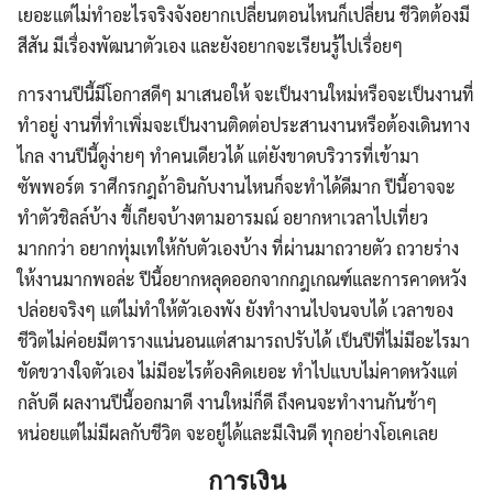
เยอะแต่ไม่ทำอะไรจริงจังอยากเปลี่ยนตอนไหนก็เปลี่ยน ชีวิตต้องมี
สีสัน มีเรื่องพัฒนาตัวเอง และยังอยากจะเรียนรู้ไปเรื่อยๆ
การงานปีนี้มีโอกาสดีๆ มาเสนอให้ จะเป็นงานใหม่หรือจะเป็นงานที่
ทำอยู่ งานที่ทำเพิ่มจะเป็นงานติดต่อประสานงานหรือต้องเดินทาง
ไกล งานปีนี้ดูง่ายๆ ทำคนเดียวได้ แต่ยังขาดบริวารที่เข้ามา
ซัพพอร์ต ราศีกรกฎถ้าอินกับงานไหนก็จะทำได้ดีมาก ปีนี้อาจจะ
ทำตัวชิลล์บ้าง ขี้เกียจบ้างตามอารมณ์ อยากหาเวลาไปเที่ยว
มากกว่า อยากทุ่มเทให้กับตัวเองบ้าง ที่ผ่านมาถวายตัว ถวายร่าง
ให้งานมากพอล่ะ ปีนี้อยากหลุดออกจากกฎเกณฑ์และการคาดหวัง
ปล่อยจริงๆ แต่ไม่ทำให้ตัวเองพัง ยังทำงานไปจนจบได้ เวลาของ
ชีวิตไม่ค่อยมีตารางแน่นอนแต่สามารถปรับได้ เป็นปีที่ไม่มีอะไรมา
ขัดขวางใจตัวเอง ไม่มีอะไรต้องคิดเยอะ ทำไปแบบไม่คาดหวังแต่
กลับดี ผลงานปีนี้ออกมาดี งานใหม่ก็ดี ถึงคนจะทำงานกันช้าๆ
หน่อยแต่ไม่มีผลกับชีวิต จะอยู่ได้และมีเงินดี ทุกอย่างโอเคเลย
การเงิน