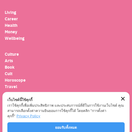
for:
Living
Career
Health
Money
Wellbeing
Culture
Arts
Book
Cult
Horoscope
Travel
เว็บไซต์นี้ใช้คุกกี้
Entertainment
เราใช้คุกกี้เพื่อเพิ่มประสิทธิภาพ และประสบการณ์ที่ดีในการใช้งานเว็บไซต์ คุณ
Celebrity
สามารถเลือกตั้งค่าความยินยอมการใช้คุกกี้ได้ โดยคลิก "การตั้งค่า
Movies
คุกกี้"
Privacy Policy
Musics
Series
ยอมรับทั้งหมด