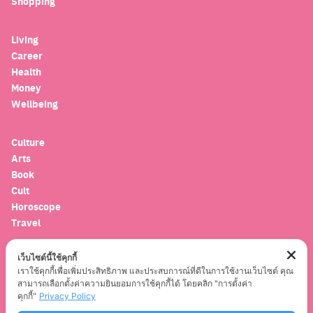
Shopping
for:
Living
Career
Health
Money
Wellbeing
Culture
Arts
Book
Cult
Horoscope
Travel
เว็บไซต์นี้ใช้คุกกี้
Entertainment
เราใช้คุกกี้เพื่อเพิ่มประสิทธิภาพ และประสบการณ์ที่ดีในการใช้งานเว็บไซต์ คุณ
Celebrity
สามารถเลือกตั้งค่าความยินยอมการใช้คุกกี้ได้ โดยคลิก "การตั้งค่า
Movies
คุกกี้"
Privacy Policy
Musics