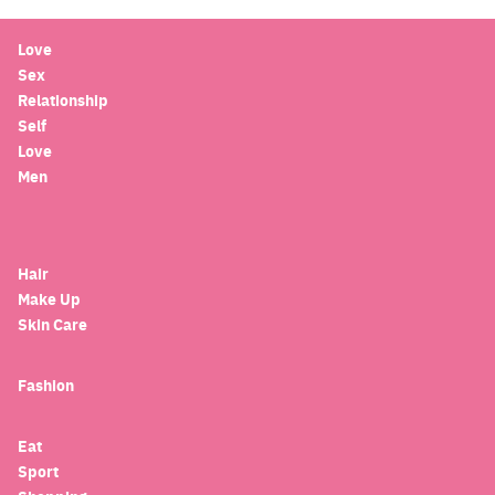
Love
Sex
Relationship
Self
Love
Men
Hair
Make Up
Skin Care
Fashion
Eat
Sport
Search