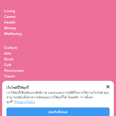
for:
Living
Career
Health
Money
Wellbeing
Culture
Arts
Book
Cult
Horoscope
Travel
เว็บไซต์นี้ใช้คุกกี้
Entertainment
เราใช้คุกกี้เพื่อเพิ่มประสิทธิภาพ และประสบการณ์ที่ดีในการใช้งานเว็บไซต์ คุณ
Celebrity
สามารถเลือกตั้งค่าความยินยอมการใช้คุกกี้ได้ โดยคลิก "การตั้งค่า
Movies
คุกกี้"
Privacy Policy
Musics
ยอมรับทั้งหมด
Series