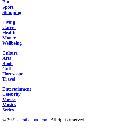
Eat
Sport
Shopping
Living
Career
Health
Money
Wellbeing
Culture
Arts
Book
Cult
Horoscope
Travel
Entertainment
Celebrity
Movies
Musics
Series
© 2021
cleothailand.com
. All rights reserved.