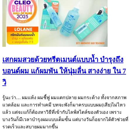
เสกผมสวยด้วยทรีตเมนต์แบบน้ำ บำรุงถึง
บอนด์ผม แก้ผมพัน ให้นุ่มลื่น สางง่าย ใน 7
วิ
รู้นะว่า… ผมแห้ง ผมชี้ฟู ผมแตกปลาย ผมกระด้าง ทั้งจากสภาพ
แวดล้อม และการทำเคมี บทจะพังก็มาครบแบบผม(เสีย)ไม่ไหว
แล้ว แต่จะแก้ก็ต้องหาวิธีที่เข้ากับไลฟ์สไตล์ของตัวเอง เพราะ
บางวันก็มีเวลาบำรุงผมแบบเต็มขั้น แต่บางวันก็อยากได้ตัวช่วยที่
รวดเร็วและสบายผมมากขึ้น