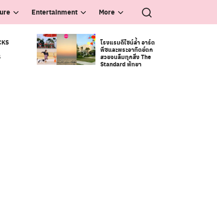
ture
Entertainment
More
CKS
โรงแรมดีไซน์ล้ำ อาร์ต
พีซและพระอาทิตย์ตก
S
สวยจนลืมทุกสิ่ง The
Standard พัทยา