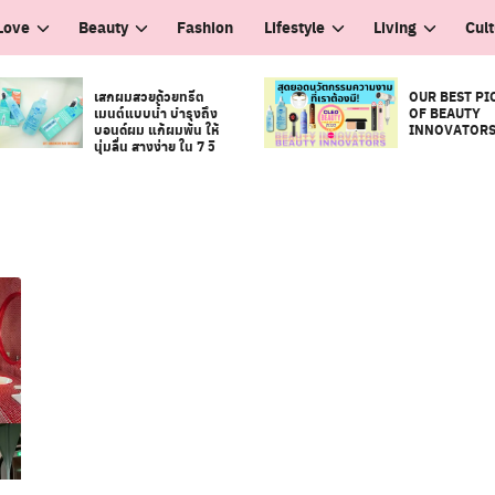
Love
Beauty
Fashion
Lifestyle
Living
Cul
เสกผมสวยด้วยทรีต
OUR BEST PI
เมนต์แบบน้ำ บำรุงถึง
OF BEAUTY
บอนด์ผม แก้ผมพัน ให้
INNOVATOR
นุ่มลื่น สางง่าย ใน 7 วิ