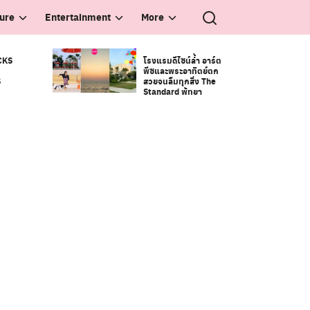
ture
Entertainment
More
CKS
โรงแรมดีไซน์ล้ำ อาร์ต
พีซและพระอาทิตย์ตก
S
สวยจนลืมทุกสิ่ง The
Standard พัทยา