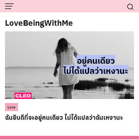
Skip
to
content
LoveBeingWithMe
Love
ฉันยินดีที่จะอยู่คนเดียว ไม่ได้แปลว่าฉันเหงานะ