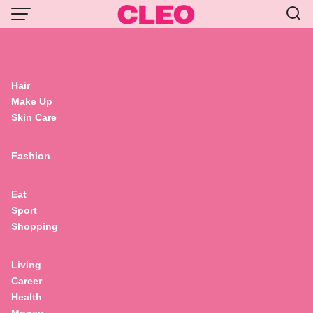
Skip
Love
Men
to
content
Olehenriksen
Hair
Make Up
Skin Care
Fashion
Eat
Sport
Shopping
,
Beauty
Skin Care
9 เซรั่มน่าใช้ที่สุด! สวยคลีน สวยเฮลธ์ตี้ ดีงาม
Living
ทุกไอเท็ม
Career
Health