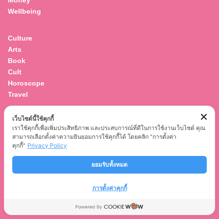
Money
Wellbeing
Culture
Arts
Book
Cult
Search
Horoscope
for:
Travel
เว็บไซต์นี้ใช้คุกกี้
Entertainment
เราใช้คุกกี้เพื่อเพิ่มประสิทธิภาพ และประสบการณ์ที่ดีในการใช้งานเว็บไซต์ คุณ
Celebrity
สามารถเลือกตั้งค่าความยินยอมการใช้คุกกี้ได้ โดยคลิก "การตั้งค่า
Movies
คุกกี้"
Privacy Policy
Musics
ยอมรับทั้งหมด
Series
การตั้งค่าคุกกี้
© 2021
CLEOTHAILAND.COM
. ALL RIGHTS RESERVED.