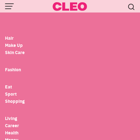
Love
Skip
Men
to
Tarot Card
content
Hair
Make Up
Skin Care
Fashion
Eat
Sport
Shopping
Horoscope
วิธีหาไพ่ทาโรต์จากวันเกิดคุณ ใบที่บอกความเป็น
Living
ตัวคุณที่สุด
Career
Health
Money