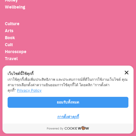
Wellbeing
Culture
Arts
Book
Cult
Search
Horoscope
for:
Travel
เว็บไซต์นี้ใช้คุกกี้
Entertainment
เราใช้คุกกี้เพื่อเพิ่มประสิทธิภาพ และประสบการณ์ที่ดีในการใช้งานเว็บไซต์ คุณ
Celebrity
สามารถเลือกตั้งค่าความยินยอมการใช้คุกกี้ได้ โดยคลิก "การตั้งค่า
Movies
คุกกี้"
Privacy Policy
Musics
Series
ยอมรับทั้งหมด
การตั้งค่าคุกกี้
© 2021
CLEOTHAILAND.COM
. ALL RIGHTS RESERVED.