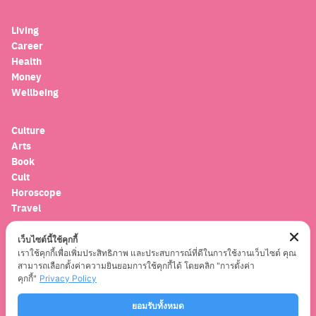
for:
Living
Career
Health
Money
Wellbeing
Culture
Arts
Book
Cult
Horoscope
Travel
เว็บไซต์นี้ใช้คุกกี้
Entertainment
เราใช้คุกกี้เพื่อเพิ่มประสิทธิภาพ และประสบการณ์ที่ดีในการใช้งานเว็บไซต์ คุณ
Celebrity
สามารถเลือกตั้งค่าความยินยอมการใช้คุกกี้ได้ โดยคลิก "การตั้งค่า
Movies
คุกกี้"
Privacy Policy
Musics
Series
ยอมรับทั้งหมด