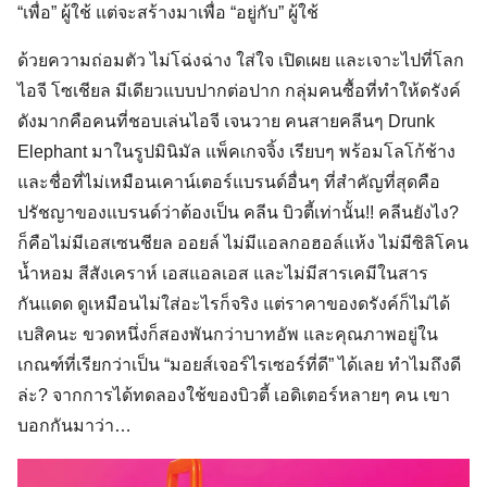
“เพื่อ” ผู้ใช้ แต่จะสร้างมาเพื่อ “อยู่กับ” ผู้ใช้
ด้วยความถ่อมตัว ไม่โฉ่งฉ่าง ใส่ใจ เปิดเผย และเจาะไปที่โลก
ไอจี โซเชียล มีเดียวแบบปากต่อปาก กลุ่มคนซื้อที่ทำให้ดรังค์
ดังมากคือคนที่ชอบเล่นไอจี เจนวาย คนสายคลีนๆ Drunk
Elephant มาในรูปมินิมัล แพ็คเกจจิ้ง เรียบๆ พร้อมโลโก้ช้าง
และชื่อที่ไม่เหมือนเคาน์เตอร์แบรนด์อื่นๆ ที่สำคัญที่สุดคือ
ปรัชญาของแบรนด์ว่าต้องเป็น คลีน บิวตี้เท่านั้น!! คลีนยังไง?
ก็คือไม่มีเอสเซนชียล ออยล์ ไม่มีแอลกอฮอล์แห้ง ไม่มีซิลิโคน
น้ำหอม สีสังเคราห์ เอสแอลเอส และไม่มีสารเคมีในสาร
กันแดด ดูเหมือนไม่ใส่อะไรก็จริง แต่ราคาของดรังค์ก็ไม่ได้
เบสิคนะ ขวดหนึ่งก็สองพันกว่าบาทอัพ และคุณภาพอยู่ใน
เกณฑ์ที่เรียกว่าเป็น “มอยส์เจอร์ไรเซอร์ที่ดี” ได้เลย ทำไมถึงดี
ล่ะ? จากการได้ทดลองใช้ของบิวตี้ เอดิเตอร์หลายๆ คน เขา
บอกกันมาว่า…