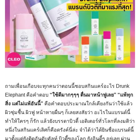
ถามเพื่อนเกือบจะทุกคนว่าตอนนี้ชอบสกินแคร์อะไร Drunk
Elephant คือคำตอบ
“ใช้ดีมากๆๆๆ ตื่นมาหน้าฟูเลย” “แพ้ทุก
สิ่ง แต่ไม่แพ้อันนี้”
คือคำตอบประมาณใกล้เคียงกันว่าใช้แล้ว
ผิวชุ่มชื้น ผิวฟู หน้าหายผื่นๆ ก็เลยสงสัยว่า อะไรในแบรนด์นี้
ทำให้ใครๆ ก็รัก แล้วยังบรรดาบิวตี้ เอดิเตอร์ทั่วโลกที่ลงมติว่า
หนึ่งในสกินแคร์เลิศก็คือดรังค์นี่ล่ะ จำได้ว่าได้ยินชื่อแบรนด์นี้
มาตั้งแต่ยังติดอันดับคัลท์ บิวตี้ของโลก ยังอินดี้ๆ อยู่เลย ผ่าน