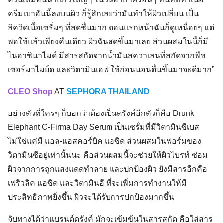
ครีมเบาอันนี้ลงบนผิว ก็รู้สึกเลยว่ามันทำให้ผิวเปลี่ยน เป็น
ลิควิดเนื้อเซรั่มๆ ที่สดชื่นมาก ตอนแรกหน้าฉันก็ดูเหนื่อยๆ แต่
พอใช้แล้วเพียงคืนเดียว ผิวฉันสดขึ้นมาเลย ส่วนผสมในนี้ก็มี
ไนอาซินาไมด์ มีสารสกัดจากน้ำมันสควาเลนที่สกัดจากพืช
เซอร์มาไมย์ด และวิตามินเอฟ ใช้ก่อนนอนตื่นขึ้นมาจะดีมาก”
CLEO Shop
AT
SEPHORA THAILAND
อย่างตัวที่ใครๆ ก็บอกว่าต้องเป็นดรังค์อีกตัวก็คือ Drunk
Elephant C-Firma Day Serum เป็นเซรั่มที่มีวิตามินซีเบส
ไม่ใช่แค่มี แอล-แอสคอร์บิค แอซิด ส่วนผสมในฟอร์มของ
วิตามินซีอยู่เท่านั้นนะ คือส่วนผสมนี้จะช่วยให้ผิวไบรท์ ซ่อม
ผิวจากการถูกแสงแดดทำลาย และปกป้องผิว ยังมีสารอีกคือ
เฟริวลิค แอซิด และวิตามินอี ที่จะเพิ่มการทำงานให้มี
ประสิทธิภาพยิ่งขึ้น ผิวจะได้รับการปกป้องมากขึ้น
จับทางได้ว่าแบรนด์ดรังค์ มักจะเข้มข้นในสารสกัด คือใส่สาร