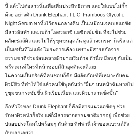
นี้ แล้วไปต่อสารนั้นเพื่อเพิ่มประสิทธิภาพ และใส่แบบไม่กั๊ก
ด้วย อย่างตัว Drunk Elephant T.L.C. Framboos Glycolic
Night Serum ทาทิ้งไว้ตอนกลางคืน เป็นเหมือนเจลเบสแอซิด
มีสารอัลฟ่า และเบต้า ไฮดรอกซี่ แอซิดเข้มข้น ที่จะไปช่วย
ผลัดเซลล์ผิว และไม่ให้รูขุมขนอุดตัน ดูแล้วจะกรดๆ ก็จริง แต่
เป็นเซรั่มที่ไม่แห้ง ไม่ระคายเคือง เพราะมีสารสกัดจาก
ธรรมชาติช่วยผ่อนคลายผิวมาเสริมด้วย ตัวนี้เหมือนๆ กับเป็น
ทรีทเมนท์ใครที่หน้าชอบมีสิวอุดตันจะดีเลย
ในความเป็นดรังค์ที่คนชอบก็คือ มีผลิตภัณฑ์ที่เหมาะกับคน
ผิวมีสิว ที่ทำให้ใช้แล้วคนใช้พูดกันว่า “ผื่นๆ บนหน้าฉันหายไป
รูขุมขนกระชับขึ้น ผิวเรียบเนียน และผิวบาลานซ์ดขึ้น”
อีกหัวใจของ Drunk Elephant ก็คือมีสารแนวแอซิดๆ ช่วย
รักษาผิวหน้าก็จริง แต่ก็มีสารจากธรรมชาติมากอยู่ เพื่อช่วย
ปลอบประโลมไปพร้อมๆ กันด้วย ทิฟฟานี่ เจ้าของแบรนด์ถึง
กับบอกเลยว่า