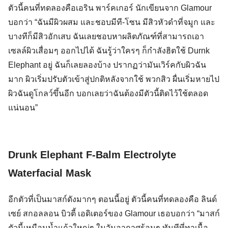
ตัวนี้คนที่ทดลองคือเอริน พาร์คเกอร์ นักเขียนจาก Glamour
บอกว่า “ฉันมีผิวผสม และชอบมีที-โซน มีสิวหัวดำที่จมูก และ
บางทีก็มีสิวอักเสบ ฉันเลยชอบหาผลิตภัณฑ์ที่สามารถเอา
เซลล์ผิวเสื่อมๆ ออกไปได้ ฉันรู้ว่าใครๆ ก็กำลังฮิตใช้ Durnk
Elephant อยู่ ฉันก็เลยลองบ้าง ปรากฏว่ามันเวิร์คกับผิวฉัน
มาก ผิวเริ่มปรับตัวเข้าสู่ปกติหลังจากใช้ พวกสิว ผื่นเริ่มหายไป
ผิวฉันดูโกลว์ขึ้นอีก บอกเลยว่าฉันต้องมีตัวนี้ติดไว้ใช้ตลอด
แน่นอน”
.
Drunk Elephant F-Balm Electrolyte
Waterfacial Mask
อีกตัวที่เป็นมาสก์ดังมากๆ ตอนนี้อยู่ ตัวนี้คนที่ทดลองคือ ลินด์
เซย์ สกอลลอน บิวตี้ เอดิเตอร์ของ Glamour เธอบอกว่า “มาสก์
ตัวนี้เหมือนน้ำแก้วใหญ่ๆ ในวันอากาศร้อนๆ ทันทีที่ทาเนื้อ