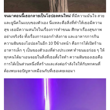
จนมาตอนนี้เธอกลายเป็นโอปอลคนใหม่
ที่มีความมั่นใจ สวย
และยูนีคในแบบของตัวเอง นี่แหละคือสิ่งที่ทำให้เธอมีความ
สุข เธอมีความสนใจในเรื่องการทำขนม ศึกษาเรื่องสุขภาพ
อย่างจริงจัง ทั้งเรื่องการออกกำลังกาย และอาหารการกิน
ความฝันของโอปอลในอีก 10 ปีข้างหน้า คือการได้เปิดร้าน
อาหารเล็ก ๆ เป็นของตัวเองที่ต่างประเทศ ทำขนมอร่อย ๆ ให้
ทุกคนได้มาเอนจอยในสิ่งที่เธอตั้งใจทำ ความฝันของเธอคือ
การได้เป็นส่วนหนึ่งที่สร้างและส่งต่อกำลังใจให้กับทกคนที่
ต้องพบเจอปัญหาเหมือนกับที่เธอเคยเจอมา