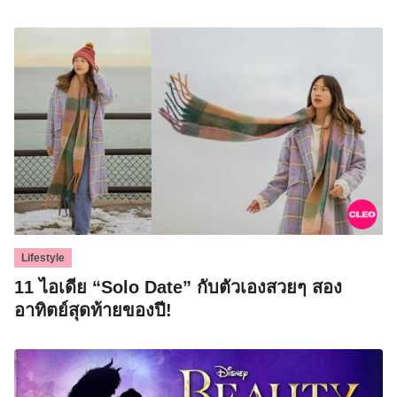
Lifestyle
11 ไอเดีย “Solo Date” กับตัวเองสวยๆ สอง
อาทิตย์สุดท้ายของปี!