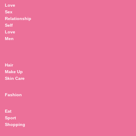
Love
Sex
Relationship
Self
Love
Men
Hair
Make Up
Skin Care
Fashion
Eat
Sport
Shopping