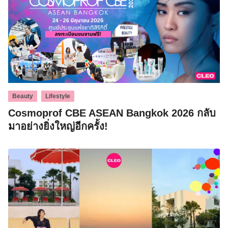
,
Beauty
Lifestyle
Cosmoprof CBE ASEAN Bangkok 2026 กลับ
มาอย่างยิ่งใหญ่อีกครั้ง!