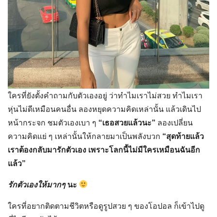
ใครที่ยังตั้งคำถามกับตัวเองอยู่ ว่าทำไมเราไม่สวย ทำไมเรา
หุ่นไม่ดีเหมือนคนอื่น ลองหยุดความคิดเหล่านั้น แล้วเดินไป
หน้ากระจก ชมตัวเองเบา ๆ
“เธอสวยแล้วนะ”
ลองเปลี่ยน
ความคิดแย่ ๆ เหล่านั้นให้กลายมาเป็นพลังบวก
“สุดท้ายแล้ว
เราต้องกลับมารักตัวเอง เพราะโลกนี้ไม่มีใครเหมือนฉันอีก
แล้ว”
รักตัวเองให้มากๆ
นะ
ใครที่อยากติดตามชีวิตหรือดูรูปสวย ๆ ของโอปอล ก็เข้าไปดู