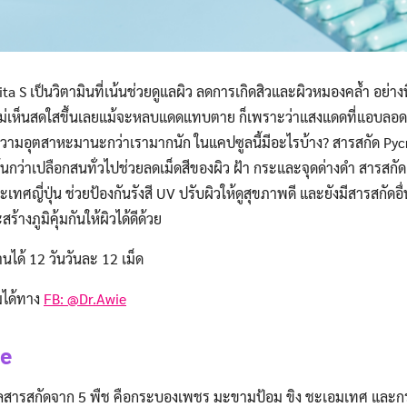
ta S เป็นวิตามินที่เน้นช่วยดูแลผิว ลดการเกิดสิวและผิวหมองคล้ำ อย่างท
้ ไม่เห็นสดใสขึ้นเลยแม้จะหลบแดดแทบตาย ก็เพราะว่าแสงแดดที่แอบลอด
ความอุตสาหะมานะกว่าเรามากนัก ในแคปซูลนี้มีอะไรบ้าง? สารสกัด P
้มข้นกว่าเปลือกสนทั่วไปช่วยลดเม็ดสีของผิว ฝ้า กระและจุดด่างดำ สารส
เทศญี่ปุ่น ช่วยป้องกันรังสี UV ปรับผิวให้ดูสุขภาพดี และยังมีสารสกัดอื
้างภูมิคุ้มกันให้ผิวได้ดีด้วย
นได้ 12 วันวันละ 12 เม็ด
มได้ทาง
FB: @Dr.Awie
se
ูลสารสกัดจาก 5 พืช คือกระบองเพชร มะขามป้อม ขิง ชะเอมเทศ และก