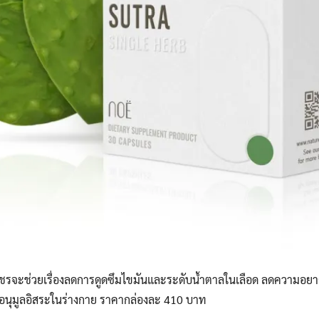
จะช่วยเรื่องลดการดูดซึมไขมันและระดับน้ำตาลในเลือด ลดความอยากอา
นอนุมูลอิสระในร่างกาย ราคากล่องละ 410 บาท