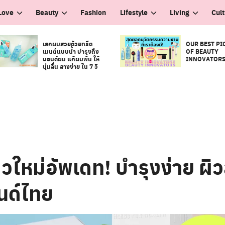
Love
Beauty
Fashion
Lifestyle
Living
Cul
เสกผมสวยด้วยทรีต
OUR BEST PI
เมนต์แบบน้ำ บำรุงถึง
OF BEAUTY
บอนด์ผม แก้ผมพัน ให้
INNOVATOR
นุ่มลื่น สางง่าย ใน 7 วิ
ผิวใหม่อัพเดท! บำรุงง่าย ผิ
นด์ไทย