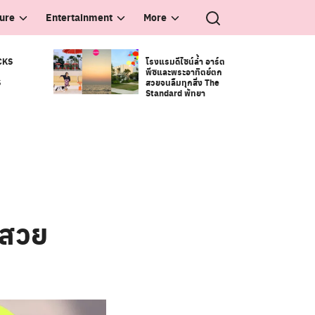
ture
Entertainment
More
CKS
โรงแรมดีไซน์ล้ำ อาร์ต
พีซและพระอาทิตย์ตก
S
สวยจนลืมทุกสิ่ง The
Standard พัทยา
วสวย