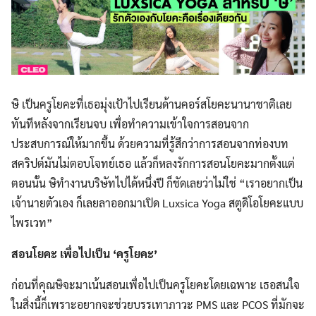
ษิ เป็นครูโยคะที่เธอมุ่งเป้าไปเรียนด้านคอร์สโยคะนานาชาติเลย
ทันทีหลังจากเรียนจบ เพื่อทำความเข้าใจการสอนจาก
ประสบการณ์ให้มากขึ้น ด้วยความที่รู้สึกว่าการสอนจากท่องบท
สคริปต์มันไม่ตอบโจทย์เธอ แล้วก็หลงรักการสอนโยคะมากตั้งแต่
ตอนนั้น ษิทำงานบริษัทไปได้หนึ่งปี ก็ชัดเลยว่าไม่ใช่ “เราอยากเป็น
เจ้านายตัวเอง ก็เลยลาออกมาเปิด Luxsica Yoga สตูดิโอโยคะแบบ
ไพรเวท”
สอนโยคะ เพื่อไปเป็น ‘ครูโยคะ’
ก่อนที่คุณษิจะมาเน้นสอนเพื่อไปเป็นครูโยคะโดยเฉพาะ เธอสนใจ
ในสิ่งนี้ก็เพราะอยากจะช่วยบรรเทาภาวะ PMS และ PCOS ที่มักจะ