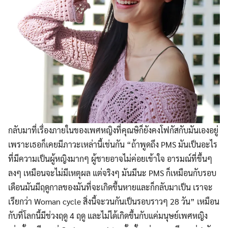
กลับมาที่เรื่องภายในของเพศหญิงที่คุณษิก็ยังคงโฟกัสกับมันเองอยู่
เพราะเธอก็เคยมีภาวะเหล่านี้เช่นกัน “ถ้าพูดถึง PMS มันเป็นอะไร
ที่มีความเป็นผู้หญิงมากๆ ผู้ชายอาจไม่ค่อยเข้าใจ อารมณ์ที่ขึ้นๆ
ลงๆ เหมือนจะไม่มีเหตุผล แต่จริงๆ มันมีนะ PMS ก็เหมือนกับรอบ
เดือนมันมีฤดูกาลของมันที่จะเกิดขึ้นหายและก็กลับมาเป็น เราจะ
เรียกว่า Woman cycle สิ่งนี้จะวนกันเป็นรอบราวๆ 28 วัน” เหมือน
กับที่โลกนี้มีช่วงฤดู 4 ฤดู และไม่ได้เกิดขึ้นกับแค่มนุษย์เพศหญิง