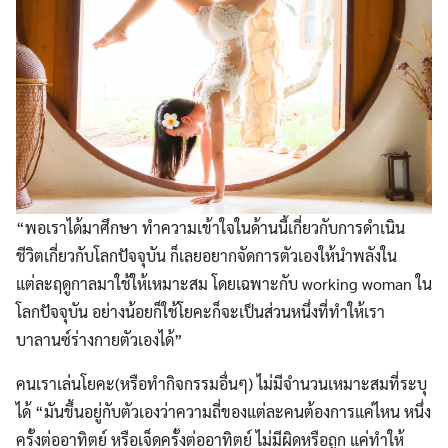
“พอเราได้มาศึกษา ทำความเข้าใจในด้านนี้เกี่ยวกับการดำเนิน
ชีวิตเกี่ยวกับโลกปัจจุบัน ก็เลยอยากจัดการตัวเองให้นำพลังใน
แต่ละฤดูกาลมาใช้ให้เหมาะสม โดยเฉพาะกับ working woman ใน
โลกปัจจุบัน อย่างน้อยก็ใช้โยคะก็จะเป็นส่วนหนึ่งที่ทำให้เรา
บาลานซ์ร่างกายตัวเองได้”
คนเราเล่นโยคะ(หรือทำกิจกรรมอื่นๆ) ไม่มีจำนวนเหมาะสมที่ระบุ
ได้ “มันขึ้นอยู่กับตัวเองว่าความถี่ของแต่ละคนต้องการแค่ไหน หนึ่ง
ครั้งต่ออาทิตย์ หรือเจ็ดครั้งต่ออาทิตย์ ไม่มีผิดหรือถูก แค่ทำให้