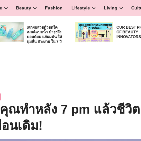
e
Beauty
Fashion
Lifestyle
Living
Cult
เสกผมสวยด้วยทรีต
OUR BEST P
เมนต์แบบน้ำ บำรุงถึง
OF BEAUTY
บอนด์ผม แก้ผมพัน ให้
INNOVATOR
นุ่มลื่น สางง่าย ใน 7 วิ
้ถ้าคุณทำหลัง 7 pm แล้วชีวิ
ือนเดิม!