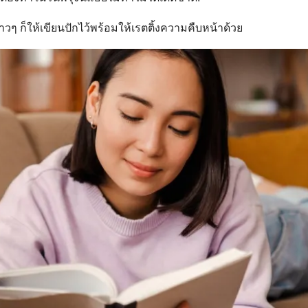
Search
for:
ปยาวๆ ก็ให้เขียนปักไว้พร้อมให้เรตติ้งความคืบหน้าด้วย