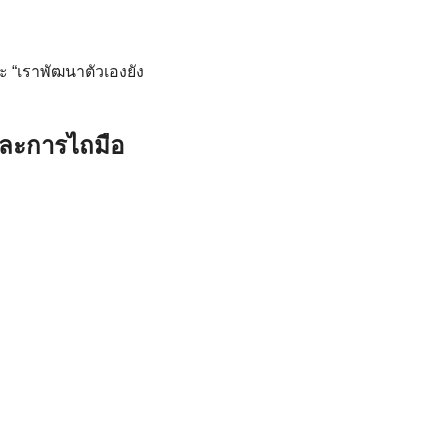
ะ “เราพัฒนาตัวเองยัง
และการไถมือ