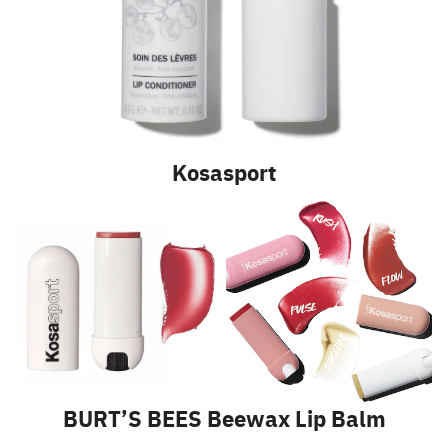
Kosasport
BURT’S BEES Beewax Lip Balm