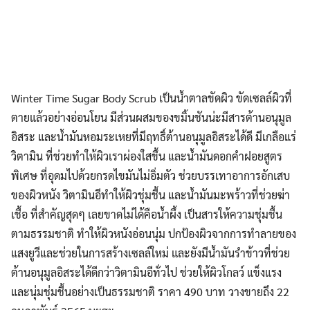
Winter Time Sugar Body Scrub เป็นน้ำตาลขัดผิว ขัดเซลล์ผิวที่
ตายแล้วอย่างอ่อนโยน มีส่วนผสมของขมิ้นชันน่ะมีสารต้านอนุมูล
อิสระ และน้ำมันหอมระเหยที่มีฤทธิ์ต้านอนุมูลอิสระได้ดี มีเกลือแร่
วิตามิน ที่ช่วยทำให้ผิวเราผ่องใสขึ้น และน้ำมันดอกคำฝอยสูตร
พิเศษ ที่อุดมไปด้วยกรดไขมันไม่อิ่มตัว ช่วยบรรเทาอาการอักเสบ
ของผิวหนัง วิตามินอีทำให้ผิวชุ่มชื้น และน้ำมันมะพร้าวที่ช่วยฆ่า
เชื้อ ที่สำคัญสุดๆ เลยขาดไม่ได้คือน้ำผึ้ง เป็นสารให้ความชุ่มชื้น
ตามธรรมชาติ ทำให้ผิวหนังอ่อนนุ่ม ปกป้องผิวจากการทำลายของ
แสงยูวีและช่วยในการสร้างเซลล์ใหม่ และยังมีน้ำมันรำข้าวที่ช่วย
ต้านอนุมูลอิสระได้ดีกว่าวิตามินอีทั่วไป ช่วยให้ผิวโกลว์ แข็งแรง
และนุ่มชุ่มชื้นอย่างเป็นธรรมชาติ ราคา 490 บาท วางขายถึง 22