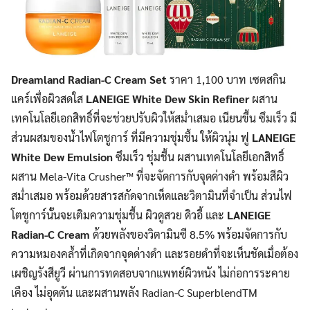
Dreamland Radian-C Cream Set
ราคา 1,100 บาท เซตสกิน
แคร์เพื่อผิวสดใส
LANEIGE White Dew Skin Refiner
ผสาน
เทคโนโลยีเอกสิทธิ์ที่จะช่วยปรับผิวให้สม่ำเสมอ เนียนขึ้น ซึมเร็ว มี
ส่วนผสมของน้ำไฟโตชูการ์ ที่มีความชุ่มชื้น ให้ผิวนุ่ม ฟู
LANEIGE
White Dew Emulsion
ซึมเร็ว ชุ่มชื้น ผสานเทคโนโลยีเอกสิทธิ์
ผสาน Mela-Vita Crusher™ ที่จะจัดการกับจุดด่างดำ พร้อมสีผิว
สม่ำเสมอ พร้อมด้วยสารสกัดจากเห็ดและวิตามินที่จำเป็น ส่วนไฟ
โตชูการ์นั้นจะเติมความชุ่มชื้น ผิวดูสวย ดิวอี้ และ
LANEIGE
Radian-C Cream
ด้วยพลังของวิตามินซี 8.5% พร้อมจัดการกับ
ความหมองคล้ำที่เกิดจากจุดด่างดำ และรอยดำที่จะเห็นชัดเมื่อต้อง
เผชิญรังสียูวี ผ่านการทดสอบจากแพทย์ผิวหนัง ไม่ก่อการระคาย
เคือง ไม่อุดตัน และผสานพลัง Radian-C SuperblendTM