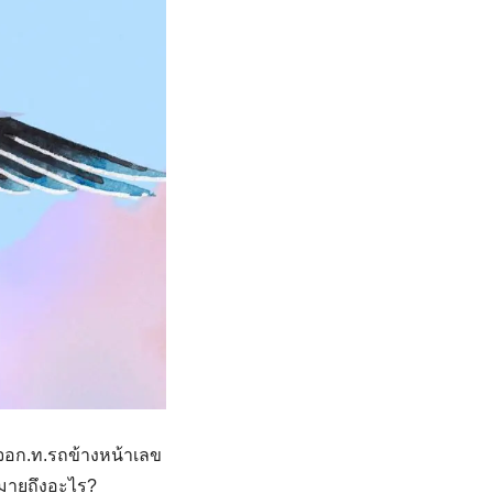
็เจอก.ท.รถข้างหน้าเลข
หมายถึงอะไร?