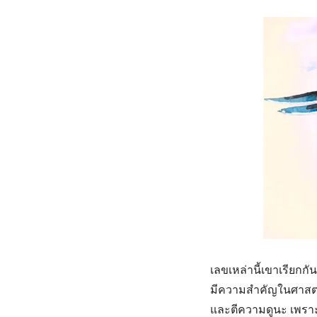
เลขเหล่านี้เขาเรียกกั
มีความสำคัญในศาสตร์
และตีความดูนะ เพราะ