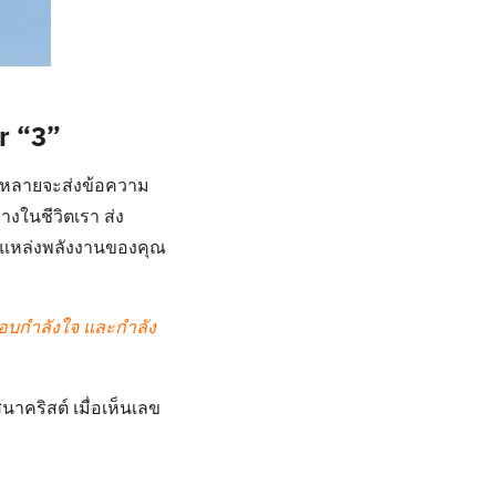
r “3”
ั้งหลายจะส่งข้อความ
งในชีวิตเรา ส่ง
อกับแหล่งพลังงานของคุณ
อบกำลังใจ และกำลัง
าคริสต์ เมื่อเห็นเลข