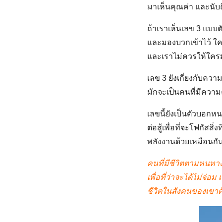
มาเห็นคุณค่า และนับถ
ถ้าเราเห็นเลข 3 แบบต
และมองบวกเข้าไว้ ใค
และเราไม่ควรให้ใคร
เลข 3 ยังเกี่ยงกับคว
มักจะเป็นคนที่มีความ
เลขนี้ยังเป็นตัวบอกห
ต่อสู้เพื่อที่จะโฟกัสส
พลังงานด้วยเหมือนกั
คนที่มีชีวิตตามหนท
เพื่อที่ว่าจะได้ไม่จ่
ชีวิตในสังคนของเขาด