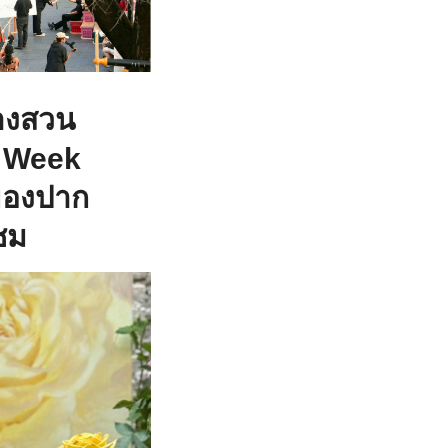
างสวน
n Week
์ของปาก
ชม