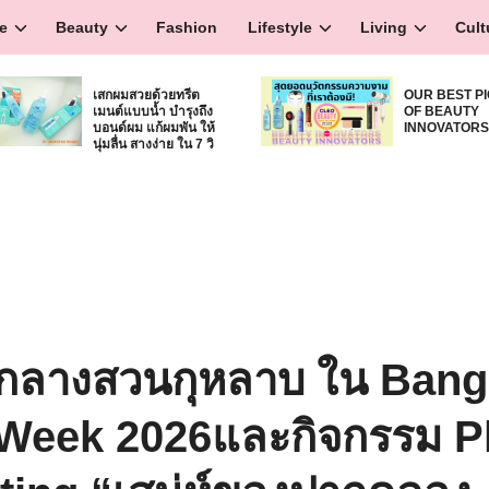
e
Beauty
Fashion
Lifestyle
Living
Cult
เสกผมสวยด้วยทรีต
OUR BEST P
เมนต์แบบน้ำ บำรุงถึง
OF BEAUTY
บอนด์ผม แก้ผมพัน ให้
INNOVATOR
นุ่มลื่น สางง่าย ใน 7 วิ
กลางสวนกุหลาบ ใน Ban
Week 2026และกิจกรรม P