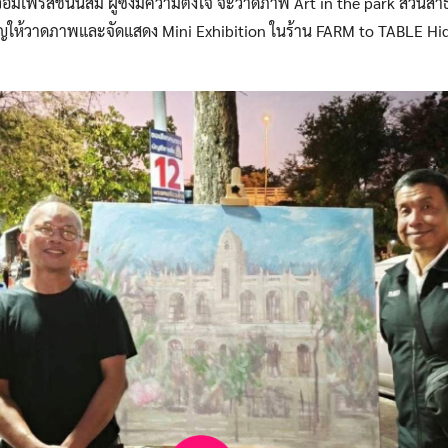
ิมเพรสชันนิสม์ ผู้ซึ่งมีความตั้งใจ จะวาดภาพ Art in the park สวน
รับเชิญให้วาดภาพและจัดแสดง Mini Exhibition ในร้าน FARM to TABLE Hi