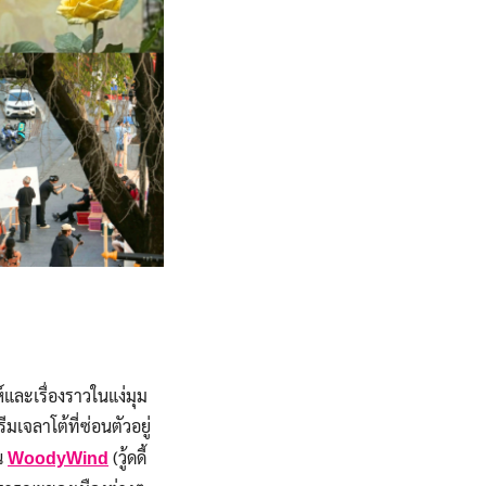
และเรื่องราวในแง่มุม
มเจลาโต้ที่ซ่อนตัวอยู่
ณ
(วู้ดดี้
WoodyWind