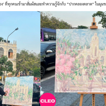
อง’ ที่ทุกคนเข้ามาสัมผัสและทำความรู้จักกับ ”ปากคลองตลาด“ ในมุม