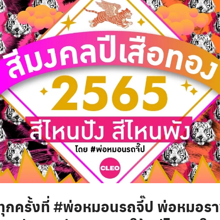
ทุกครั้งที่ #พ่อหมอนรถจี๊ป พ่อหมอรา