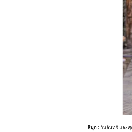
สีมุก :
วันจันทร์ และศุ