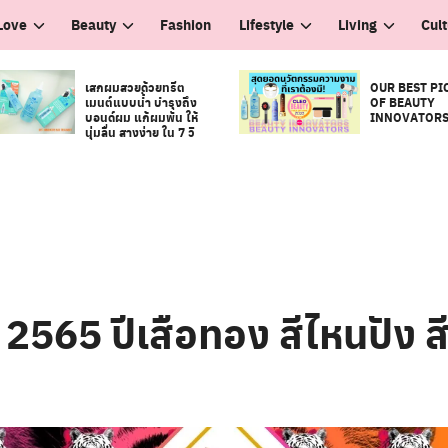
Love
Beauty
Fashion
Lifestyle
Living
Cul
เสกผมสวยด้วยทรีต
OUR BEST PI
เมนต์แบบน้ำ บำรุงถึง
OF BEAUTY
บอนด์ผม แก้ผมพัน ให้
INNOVATOR
นุ่มลื่น สางง่าย ใน 7 วิ
 2565 ปีเสือทอง สีไหนปัง ส