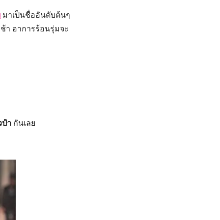
ฯ
มาเป็นชื่ออันดับต้นๆ
าช้า อาการร้อนรุ่มจะ
ัวปำ
กันเลย