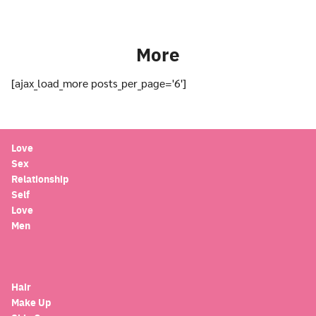
More
[ajax_load_more posts_per_page='6']
Love
Sex
Relationship
Self
Love
Men
Hair
Make Up