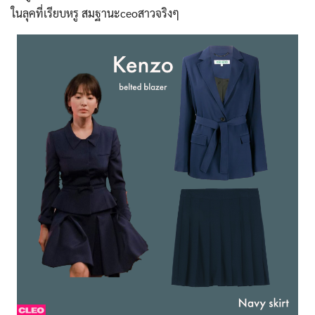
ในลุคที่เรียบหรู สมฐานะceoสาวจริงๆ