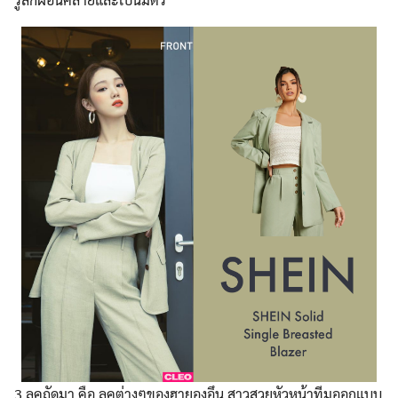
3 ลุคถัดมา คือ ลุคต่างๆของฮายองอึน สาวสวยหัวหน้าทีมออกแบบ