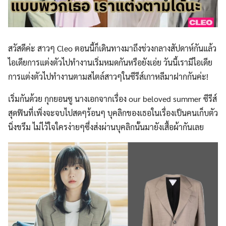
สวัสดีค่ะ สาวๆ Cleo ตอนนี้ก็เดินทางมาถึงช่วงกลางสัปดาห์กันแล้ว
ไอเดียการแต่งตัวไปทำงานเริ่มหมดกันหรือยังเอ่ย วันนี้เรามีไอเดีย
การแต่งตัวไปทำงานตามสไตล์สาวๆในซีรีส์เกาหลีมาฝากกันค่ะ!
เริ่มกันด้วย กุกยอนซู นางเอกจากเรื่อง our beloved summer ซีรีส์
สุดฟินที่เพิ่งจะจบไปสดๆร้อนๆ บุคลิกของเธอในเรื่องเป็นคนเก็บตัว
นิ่งขรึม ไม่ไว้ใจใครง่ายๆซึ่งส่งผ่านบุคลิกนั้นมายังเสื้อผ้ากันเลย