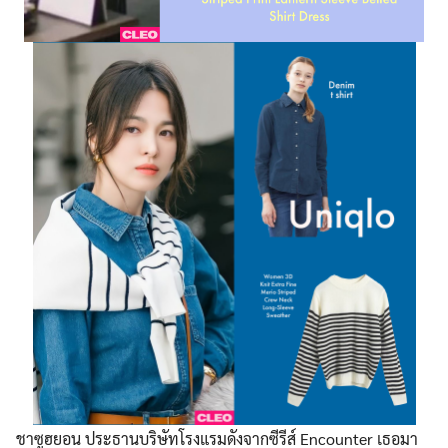
ชาซูฮยอน ประธานบริษัทโรงแรมดังจากซีรีส์ Encounter เธอมา