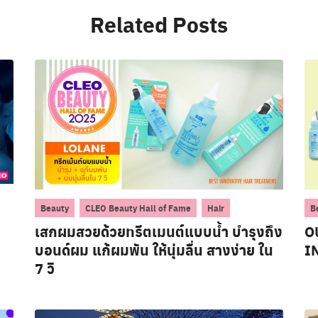
Related Posts
,
,
Beauty
CLEO Beauty Hall of Fame
Hair
B
เสกผมสวยด้วยทรีตเมนต์แบบน้ำ บำรุงถึง
O
บอนด์ผม แก้ผมพัน ให้นุ่มลื่น สางง่าย ใน
I
7 วิ