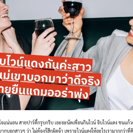
ใจแน่นอน สายปาร์ตี้กรุบกริบ เอะอะนัดเพื่อนกินไวน์ จิบไวน์แดง ชนแก
ยอยากบอกสาวๆ ว่า ไม่ต้องรู้สึกผิดจ้า เพราะไวน์แดงให้อะไรเรามากกว่าท