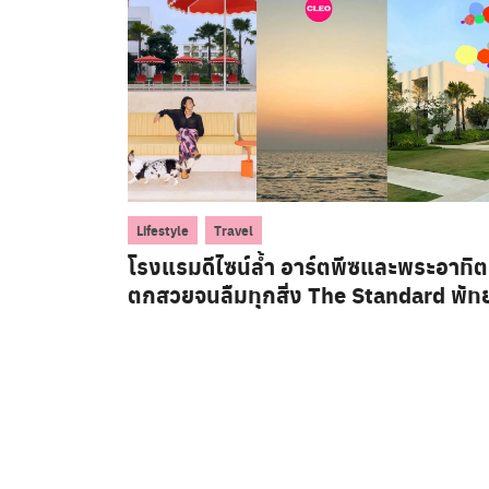
,
Lifestyle
Travel
โรงแรมดีไซน์ล้ำ อาร์ตพีซและพระอาทิต
ตกสวยจนลืมทุกสิ่ง The Standard พัท