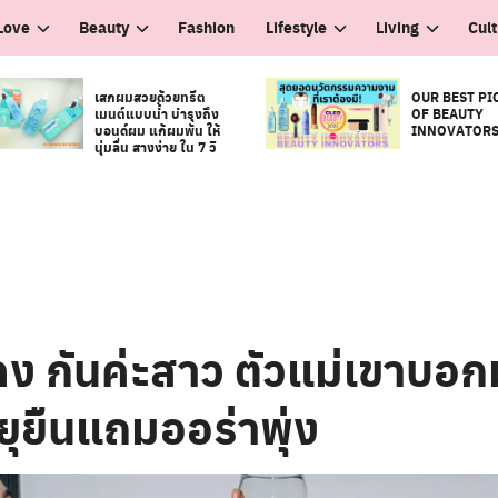
Love
Beauty
Fashion
Lifestyle
Living
Cul
เสกผมสวยด้วยทรีต
OUR BEST PI
เมนต์แบบน้ำ บำรุงถึง
OF BEAUTY
บอนด์ผม แก้ผมพัน ให้
INNOVATOR
นุ่มลื่น สางง่าย ใน 7 วิ
ดง กันค่ะสาว ตัวแม่เขาบอก
ายุยืนแถมออร่าพุ่ง