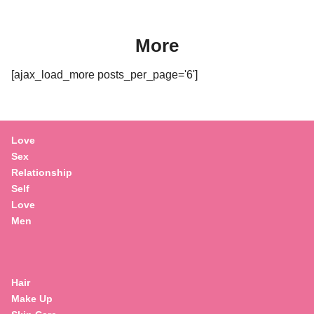
More
[ajax_load_more posts_per_page='6']
Love
Sex
Relationship
Self
Love
Men
Hair
Make Up