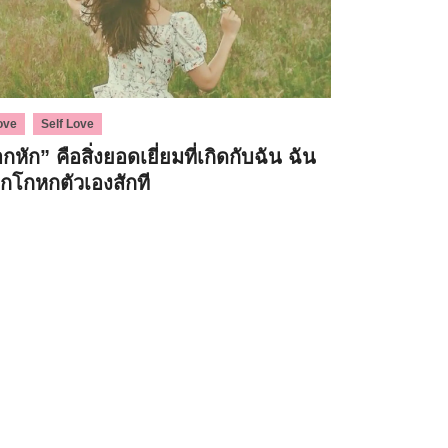
,
ove
Self Love
กหัก” คือสิ่งยอดเยี่ยมที่เกิดกับฉัน ฉัน
ิกโกหกตัวเองสักที