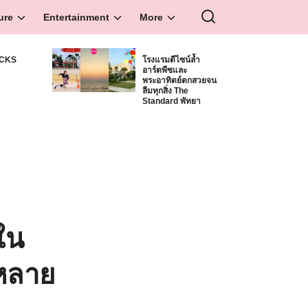
ure
Entertainment
More
ICKS
โรงแรมดีไซน์ล้ำ
อาร์ตพีซและ
S
พระอาทิตย์ตกสวยจน
ลืมทุกสิ่ง The
Standard พัทยา
ใน
วหลาย