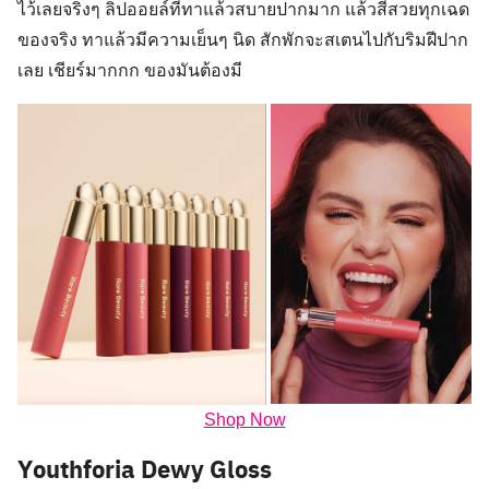
ไว้เลยจริงๆ ลิปออยล์ที่ทาแล้วสบายปากมาก แล้วสีสวยทุกเฉด
ของจริง ทาแล้วมีความเย็นๆ นิด สักพักจะสเตนไปกับริมฝีปาก
เลย เชียร์มากกก ของมันต้องมี
Shop Now
Youthforia Dewy Gloss