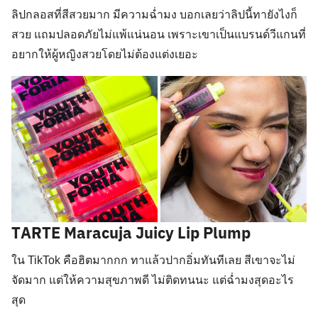
ลิปกลอสที่สีสวยมาก มีความฉ่ำมง บอกเลยว่าลิปนี้ทายังไงก็
สวย แถมปลอดภัยไม่แพ้แน่นอน เพราะเขาเป็นแบรนด์วีแกนที่
อยากให้ผู้หญิงสวยโดยไม่ต้องแต่งเยอะ
TARTE Maracuja Juicy Lip Plump
ใน TikTok คือฮิตมากกก ทาแล้วปากอิ่มทันทีเลย สีเขาจะไม่
จัดมาก แต่ให้ความสุขภาพดี ไม่ติดทนนะ แต่ฉ่ำมงสุดอะไร
สุด