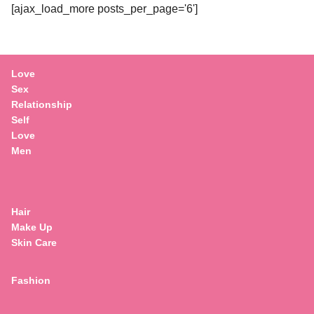
[ajax_load_more posts_per_page='6']
Love
Sex
Relationship
Self
Love
Men
Hair
Make Up
Skin Care
Fashion