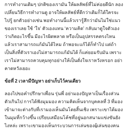
การทำงานเดิมๆ ปกติของเรามัน ให้ผลลัพธ์ที่ไม่ค่อยดีนัก ลอง
เปลี่ยนวิธีการทำงานดู อาจให้ผลลัพธ์ที่ดีกว่าเดิมก็ได้ใครจะ
ไปรู้ ยกตัวอย่างเช่น พอทำงานนี้แล้วเรารู้สึกว่ามันไม่ใช่แนว
ของเราเลย ใช้ ‘ใจ’ ตัวเองแทน ‘ความคิด’ กลับมาดูใจตัวเอง
ว่าเกิดอะไรขึ้น มีอะไรผิดพลาด หรือเป็นอุปสรรคตรงไหน
แล้วเราสามารถแก้มันได้ไหม ถ้าพอจะแก้ได้ก็ทำไป แต่ถ้า
เป็นสิ่งที่ตัวเราเองไม่สามารถแก้มันได้ ก็แค่ยอมรับมัน เพราะ
เราไม่สามารถควบคุมทุกอย่างให้เป็นดั่งใจเราหวังหรอก อย่า
คาดหวังเยอะ
ข้อที่ 2 เวลามีปัญหา อย่าเก็บไว้คนเดียว
ลองไปขอคำปรึกษาเพื่อน รุ่นพี่ อย่ามองปัญหาเป็นเรื่องส่วน
ตัวเกินไป การได้ฟังมุมมอง ความคิดเห็นจากบุคคลที่ 3 ที่มอง
เข้ามาจะต่างกับที่เรามองเห็นมันโดยสิ้นเชิง เพราะเขาได้มอง
ในมุมที่กว้างขึ้น เปรียบเสมือนโค้ชที่อยู่นอกสนามแข่งขันยัง
ไงหล่ะ เพราะเขามองเห็นกระบวนการเล่นของผู้เล่นของคน