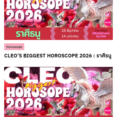
Horoscope
Search
CLEO’S BIGGEST HOROSCOPE 2026 : ราศีธนู
for: