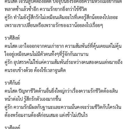
คนโสด ใจวนลูปคิดถึงอดีต ปัจจุบันยังรอคอยความหวังไม่อยากผิด
พลาดซ้ำแล้วซ้ำอีก ความรักยากยิ่งกว่าใช้ชีวิต
คู่รัก ทำไมยังรู้สึกรักไม่เหมือนเดิมอะไรที่เคยรู้สึกน้อยลงไปเยอะ
เพราะเขาเปลี่ยนหรือเพราะรักของเราน้อยลงไปเรื่อยๆ
ราศีสิงห์
คนโสด เอาใจออกจากคนเก่ายาก ความสัมพันธ์ที่คุ้นเคยแต่ไม่คุ้น
ใจอยู่เหมือนคนไม่มีตัวตนทั้งๆที่รู้จักกันมานาน
คู่รัก อุปสรรคไม่ใช่แค่ความสัมพันธ์ระหว่างคนสองคนแต่หมายถึง
คนรอบข้างด้วย ต้องใช้เวลาจูนติด
ราศีกันย์
คนโสด ปัญหาชีวิตด้านอื่นยิ่งใหญ่กว่าเรื่องความรักชีวิตต้องเดิน
หน้าต่อไป รู้สึกรักตัวเองมากขึ้น
คู่รัก ความรักมีผลกับฐานะและความมั่นคงจะร่วมชีวิตกับใครเงิน
ต้องพร้อมงานต้องดีก่อนเสมอ แต่งช้าไม่เป็นไร
ราศีตุลย์