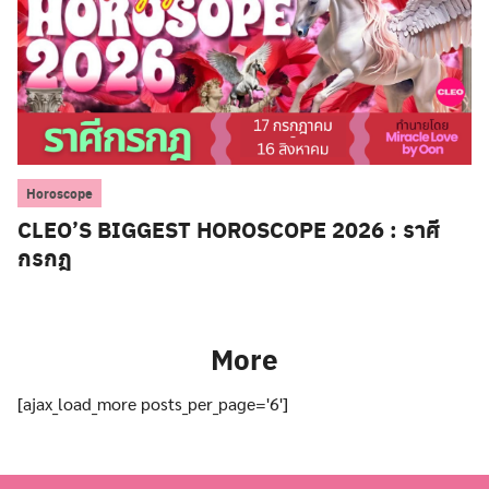
Horoscope
CLEO’S BIGGEST HOROSCOPE 2026 : ราศี
กรกฎ
More
[ajax_load_more posts_per_page='6']