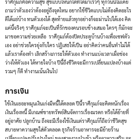
ราศีกุมภ์คือความสุข สุขแบบไหนก็ได้ที่ได้มาเร็วๆ ทุกวันนี้ไม่เคย
ถามว่าตัวเองว่าต้องอยู่ถึงจุดไหน อยากใช้ชีวิตแบบไม่ต้องคิดอะไร
ดีได้แย่บ้าง ทนตัวเองได้ สุดท้ายแล้วทุกอย่างก็จะผ่านไปได้เอง คิด
แค่นี้จริงๆ ราศีกุมภ์จะเป็นที่รักของคนรอบข้างเสมอ ใครๆ ก็มักจะ
มาขอความช่วยเหลือ ราศีกุมภ์ต้องปิดประตูบ้านบ้างเพื่อเซฟตัว
เอง อย่าช่วยใครยุ่งกับใคร ปฏิเสธให้เป็น อย่าคิดว่าคนอื่นทำไม่ได้
แล้วเราต้องทำ เลิกสร้างภาระให้ตัวเอง ทำงานแบ่งเวลาเผื่อช่อง
ว่างให้ตัวเอง ได้หายใจบ้าง ปีนี้ถึงชีวิตจะมีการเปลี่ยนแปลงบ้างแต่
รวมๆ ก็ดี ทำงานเน้นเงินไป
การเงิน
ใช้เงินเยอะหมุนเงินเก่งมีหนี้ได้ตลอด ปีนี้ราศีกุมภ์จะคิดหนักเรื่อง
เงินเรื่องหนี้ มีเกณฑ์ขายทรัพย์สินจัดการเรื่องมรดก หรือได้ย้ายที่
อยู่อาศัย ปลูกบ้าน ถึงจะมีเรื่องใช้เงินแต่ราศีกุมภ์ก็ถือว่าชีวิตสุข
สบายหาความสุขใส่ตัวตลอด ธุรกิจร้านอาหารจะมีย้ายร้าน
เปลี่ยนแปลงปรับปรุงใหม่ ของสวยงามนำเข้า หรืออาหารเสริม จะ