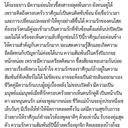
ได้ระยะยาว มีความอ่อนไหวขี้สงสารหลุดพ้นยาก ยังทนอยู่ได้
เพราะคิดถึงครอบครัว ราศีกุมภ์เป็นคนคิดซับซ้อน ยังเชื่อว่าเวลา
และการเปลี่ยนแปลงจะทำให้ทุกอย่างดีขึ้นได้ ความรักของคนโสด
ต้องระวังคนมีคู่จะเข้ามาเป็นความรักที่ซับซ้อนตั้งแต่ต้นปกปิดเปิด
เผยไม่ได้ หรือจะเห็นความลับที่ถูกซ่อนไว้ ปีนี้ราศีกุมภ์จะค่อนข้าง
ให้ความสำคัญกับความรักมาก จะแสดงความรู้สึกและเกิดความ
อึดอัดทนกับปัญหาไม่ค่อยได้นาน ความสัมพันธ์ในครึ่งปีแรกจะ
หนักหน่อย เพราะมีความเครียดคิดมาก ขี้สงสัยจะทะเลาะกันบ่อย
เพราะเรื่องหึงหวง ไม่เข้าใจ ความรักของราศีกุมภ์ถ้าอยู่ในความ
สัมพันธ์ที่เคลียร์ไม่ได้ ไม่ชัดเจน อาจจะต้องเป็นฝ่ายเดินออกมาเอง
ชีวิตคู่มีความรักแบบผู้อยู่เบื้องหลัง ไม่ชอบเปิดตัว มีความเป็น
มนุษย์แม่มนุษย์เมียที่รักครอบครัวอยากเห็นคนรักดูดี เป็นหน้าเป็น
ตา จะหนุนคนรัก แต่จะพูดมากหน่อย ชีวิตแม่บ้านจะยุ่งประหนึ่งเซ
เล็บวันๆ มีเรื่องให้ทำให้จัดการตลอดทั้งวัน แต่มีความสุขกับภาระ
ถ้าอยากให้ราศีกุมภ์ทำอะไรต้องพูดจาดีๆ ด้วยเท่านั้น รับรองทุ่มสุด
ตัว ความรักความสัมพันธ์ปีนี้ถ้าลดเรื่องจุกจิก คิดเยอะลงบ้างก็จะ