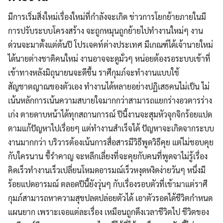
มีการเริ่มสิ่งใหม่เรื่องใหม่ที่กำลังจะเกิด ข่าวการโยกย้ายภายในมี
การปรับระบบโครงสร้าง จะถูกหมุนถูกย้ายไปทำงานใหม่ๆ งาน
ด่วนจะมาตั้งแต่ต้นปี โปรเจคท์ต่างประเทศ มีเกณฑ์ได้เจ้านายใหม่
ได้นายต่างชาติคนใหม่ งานอาจจะดูมั่วๆ หน่อยต้องรอระบบเข้าที่
เข้าทางหลังมิถุนายนจะดีขึ้น ราศีกุมภ์จะทำงานแบบใช้
สัญชาตญาณของตัวเอง ทำงานได้หลายอย่างปฏิเสธคนไม่เป็น ไม่
เน้นหลักการเน้นความสบายใจมากกว่าสามารถแยกร่างอวตารร่าง
เก่ง ตายดาบหน้าได้ทุกสถานการณ์ ปีนี้งานจะสุมหัวจุกจิกร้อยแปด
ตามแก้ปัญหาไปเรื่อยๆ แต่ทำงานสำเร็จได้ ปัญหาจะเกิดจากระบบ
งานมากกว่า บริวารต้องเน้นการสื่อสารมีวิธีพูดวิธีคุย แต่ไม่ชอบคุย
กับใครนาน ขี้รำคาญ จะหลีกเลี่ยงที่จะคุยกับคนที่พูดจาไม่รู้เรื่อง
คิดเร็วทำงานเร็วเปลี่ยนโหมดอารมณ์เร็วหงุดหงิดง่ายวันๆ หนึ่งมี
ร้อยแปดอารมณ์ ตลอดปีนี้ยังวุ่นๆ กับเรื่องรอบตัวที่เข้ามาแต่ราศี
กุมภ์สามารถหาความสุขปลดปล่อยตัวได้ เอาตัวรอดได้ชีวิตกำหนด
แผนยาก เพราะเจอแต่ละเรื่อง เหมือนถูกดึงเวลาชีวิตไป ชีวิตของ