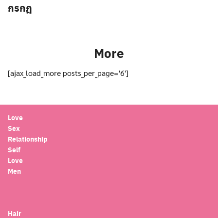
กรกฎ
More
[ajax_load_more posts_per_page='6']
Love
Sex
Relationship
Self
Love
Men
Hair