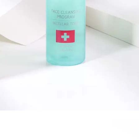
Search
for: