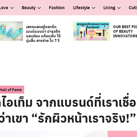
Love
Beauty
Fashion
Lifestyle
Living
Cul
เสกผมสวยด้วยทรีต
OUR BEST PI
เมนต์แบบน้ำ บำรุงถึง
OF BEAUTY
บอนด์ผม แก้ผมพัน ให้
INNOVATOR
นุ่มลื่น สางง่าย ใน 7 วิ
Hall of Fame
ไอเท็ม จากแบรนด์ที่เราเชื่อ
ว่าเขา “รักผิวหน้าเราจริง!”