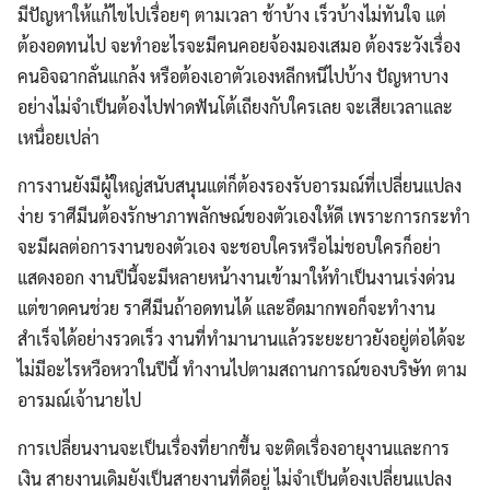
มีปัญหาให้แก้ไขไปเรื่อยๆ ตามเวลา ช้าบ้าง เร็วบ้างไม่ทันใจ แต่
ต้องอดทนไป จะทำอะไรจะมีคนคอยจ้องมองเสมอ ต้องระวังเรื่อง
คนอิจฉากลั่นแกล้ง หรือต้องเอาตัวเองหลีกหนีไปบ้าง ปัญหาบาง
อย่างไม่จำเป็นต้องไปฟาดฟันโต้เถียงกับใครเลย จะเสียเวลาและ
เหนื่อยเปล่า
การงานยังมีผู้ใหญ่สนับสนุนแต่ก็ต้องรองรับอารมณ์ที่เปลี่ยนแปลง
ง่าย ราศีมีนต้องรักษาภาพลักษณ์ของตัวเองให้ดี เพราะการกระทำ
จะมีผลต่อการงานของตัวเอง จะชอบใครหรือไม่ชอบใครก็อย่า
แสดงออก งานปีนี้จะมีหลายหน้างานเข้ามาให้ทำเป็นงานเร่งด่วน
แต่ขาดคนช่วย ราศีมีนถ้าอดทนได้ และอึดมากพอก็จะทำงาน
สำเร็จได้อย่างรวดเร็ว งานที่ทำมานานแล้วระยะยาวยังอยู่ต่อได้จะ
ไม่มีอะไรหวือหวาในปีนี้ ทำงานไปตามสถานการณ์ของบริษัท ตาม
อารมณ์เจ้านายไป
การเปลี่ยนงานจะเป็นเรื่องที่ยากขึ้น จะติดเรื่องอายุงานและการ
เงิน สายงานเดิมยังเป็นสายงานที่ดีอยู่ ไม่จำเป็นต้องเปลี่ยนแปลง