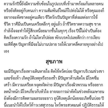
ความรักปีนี้ยังมีความซับซ้อนในรูปแบบที่เข้ามาพร้อมกันหลายคน
หรือยังติดอยู่กับคนเก่า ความสัมพันธ์ใหม่ก็ไปต่อไม่ได้ หรือคุณเองก็
อยากจะตัดขาดอยู่คนเดียว ชีวิตรักเป็นปัญหาที่ส่งผลต่อการใช้
ชีวิต ราศีมีนเป็นคนเครียดลึกๆ อยู่แล้ว ถ้าชีวิตขาดความสุข ขาด
กำลังใจจะทำให้รู้สึกเหนื่อยมากขึ้นในทุกๆ เรื่อง ปีนี้ไม่จำเป็นต้อง
คิดเรื่องความรัก ถ้าไม่ไหวก็ปล่อย พักเบรคไปเลยดีกว่า การเงียบ
จะดีที่สุด ปัญหาที่มีจะไม่บานปลาย รอให้เวลาคลี่คลายทุกอย่างไป
เอง
สุขภาพ
จะมีปัญหาเรื่องทางเดินหายใจ ติดไข้หวัดบ่อย ปัญหาบริเวณช่วงขา
และข้อเท้า เกิดอุบัติเหตุหรือรองช้ำ มีปัญหาด้านจิตใจ มีโรคซึม
เศร้า มีความเครียด หงุดหงิดง่าย มีปัญหาเรื่องผิวพรรณ หรืออยาก
ลดน้ำหนัก มีโรคเกี่ยวกับหัวใจ อาจจะการผ่าตัดในช่วงหลังเมษายน
ยังต้องมีการติดตามผลระยะยาว อุบัติเหตุเล็กน้อยจะเกิดขึ้นบ่อย ปี
นี้แนะนำให้ไปไหว้ท้าวเวสสุวรรณ ไหว้พระสวดมนต์ ปฎิบัติธรรมให้