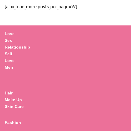
[ajax_load_more posts_per_page='6']
Love
Sex
Relationship
Self
Love
Men
Hair
Make Up
Skin Care
Fashion