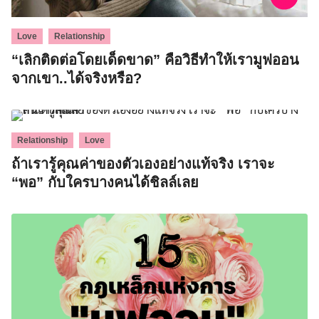
Search
,
Love
Relationship
for:
“เลิกติดต่อโดยเด็ดขาด” คือวิธีทำให้เรามูฟออน
จากเขา..ได้จริงหรือ?
,
Relationship
Love
ถ้าเรารู้คุณค่าของตัวเองอย่างแท้จริง เราจะ
“พอ” กับใครบางคนได้ชิลล์เลย