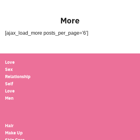
More
[ajax_load_more posts_per_page='6']
Love
Sex
Relationship
Self
Love
Men
Hair
Make Up
Skin Care