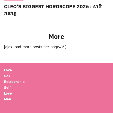
CLEO’S BIGGEST HOROSCOPE 2026 : ราศี
กรกฎ
More
[ajax_load_more posts_per_page='6']
Love
Sex
Relationship
Self
Love
Men