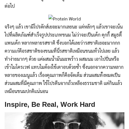
ต่อไป
จริงๆ แล้ว เขามีโปรดักส์เยอะมากเลยนะ แต่หลักๆ แล้วเขาจะเน้น
ไปที่ผลิตภัณฑ์สำเร็จรูปประเภทขนม ไม่ว่าจะเป็นเค้ก คุกกี้ สมูธตี้
แพนเค้ก หลากหลายรสชาติ ซึ่งบอกได้เลยว่ารสชาติเยอะมากกก
ความเก๋คือรสชาติของขนมที่นี่รสชาติเหมือนขนมทั่วไปเลย แล้ว
ทำง่ายมากๆ ด้วย แค่ผสมน้ำมันมะพร้าว ผสมนม เอาไปปั่นหรือ
เข้าไมโครเวฟ แทบไมต้องใช้เตาอบด้วยซ้ำ ซึ่งนอกจากความหลาก
หลายของเมนูแล้ว เรื่องคุณภาพก็คือจัดเต็ม ส่วนผสมทั้งหมดเป็น
ส่วนผสมที่มีคุณภาพ ใช้โปรตีนจากถั่วเหลืองธรรมชาติ แต่กินแล้ว
เหมือนขนมปกติแน่นอน
Inspire, Be Real, Work Hard