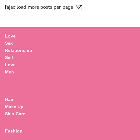
[ajax_load_more posts_per_page='6']
Love
Sex
Relationship
Self
Love
Men
Hair
Make Up
Skin Care
Fashion