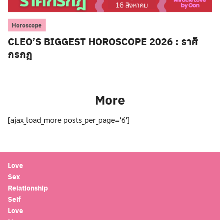
Horoscope
CLEO’S BIGGEST HOROSCOPE 2026 : ราศี
กรกฎ
More
[ajax_load_more posts_per_page='6']
Love
Sex
Relationship
Self
Love