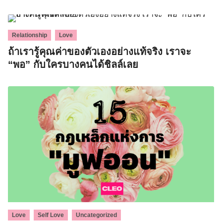
,
Relationship
Love
ถ้าเรารู้คุณค่าของตัวเองอย่างแท้จริง เราจะ
“พอ” กับใครบางคนได้ชิลล์เลย
Search
,
,
Love
Self Love
Uncategorized
for: