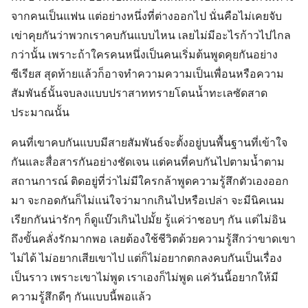
จากคนเป็นแฟน แต่อย่างหนึ่งที่ต่างออกไป นั่นคือไม่เคยจับ
เข่าคุยกันว่าพวกเราคบกันแบบไหน เลยไม่มีอะไรก้าวไปไกล
กว่านั้น เพราะถ้าใครคนหนึ่งเป็นคนเริ่มต้นพูดคุยกันอย่าง
ซีเรียส สุดท้ายแล้วก็อาจทำความความเป็นเพื่อนหรือความ
สัมพันธ์นั้นจบลงแบบปราสาททรายโดนน้ำทะเลซัดสาด
ประมาณนั้น
คนที่เขาคบกันแบบมีสายสัมพันธ์จะตั้งอยู่บนพื้นฐานที่เข้าใจ
กันและสื่อสารกันอย่างชัดเจน แต่คนที่คบกันไปตามน้ำตาม
สถานการณ์ ติดอยู่ที่ว่าไม่มีใครกล้าพูดความรู้สึกตัวเองออก
มา จะกอดกันก็ไม่แน่ใจว่ามากเกินไปหรือเปล่า จะมีนิคเนม
เรียกกันน่ารักๆ ก็ดูแบ๊วเกินไปมั้ย รู้แค่ว่าชอบๆ กัน แต่ไม่อิน
ถึงขั้นคลั่งรักมากพอ เลยต้องใช้ชีวิตด้วยความรู้สึกว่าขาดเขา
ไม่ได้ ไม่อยากเสียเขาไป แต่ก็ไม่อยากตกลงคบกันเป็นเรื่อง
เป็นราว เพราะเขาไม่พูด เราเองก็ไม่พูด แค่วันนี้อยากให้มี
ความรู้สึกดีๆ กันแบบนี้พอแล้ว