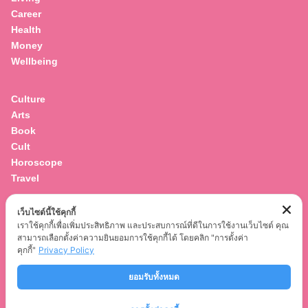
Career
Health
Money
Wellbeing
Culture
Arts
Book
Cult
Horoscope
Travel
เว็บไซต์นี้ใช้คุกกี้
Entertainment
เราใช้คุกกี้เพื่อเพิ่มประสิทธิภาพ และประสบการณ์ที่ดีในการใช้งานเว็บไซต์ คุณ
Celebrity
สามารถเลือกตั้งค่าความยินยอมการใช้คุกกี้ได้ โดยคลิก "การตั้งค่า
Movies
คุกกี้"
Privacy Policy
Musics
ยอมรับทั้งหมด
Series