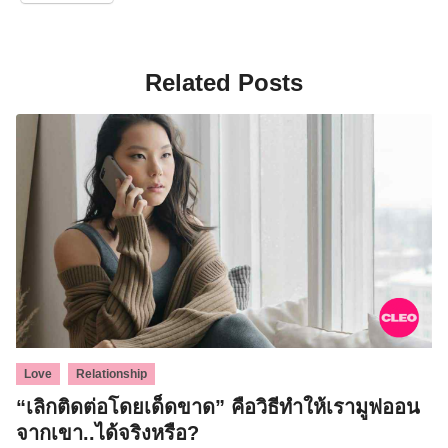
Related Posts
,
Love
Relationship
“เลิกติดต่อโดยเด็ดขาด” คือวิธีทำให้เรามูฟออน
จากเขา..ได้จริงหรือ?